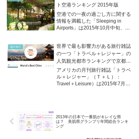
ト空港ランキング 2015年版
査結果を発表しました。この調査
は、2011年に海外渡...
空港での一夜の過ごし方に関する
情報を満載した「Sleeping in
Airports」は2015年10月中旬、
「ベスト＆ワースト空港」（Best
& Worst Airports of 2015）の2015
世界で最も影響力がある旅行雑誌
海外旅行
年版ランキングを発表しました。
の一つ「トラベル＋レジャー」の
「...
人気観光都市ランキングで京都市
が2年連続で第1位！
アメリカの月刊旅行雑誌「トラベ
ル＋レジャー」（Ｔ＋Ｌ）：
Travel＋Leisure）は2015年7月7
日（火）、毎年恒例の「ワール
ド・ベスト・アワード」
（World’s Best Awards）を発表
しました。同誌の「世界の人気観
2013年の日本で一番肌がキレイな県
光都市ラ...
は？ 美肌県グランプリ年間総合ランキ
ング