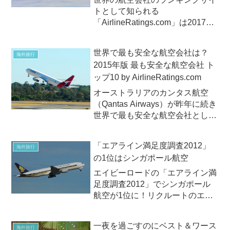
トとして知られる
「AirlineRatings.com」は2017年
11月2日（木）、「2018年版世界
のベストエアライン」
世界で最も安全な航空会社は？
海外旅行
（WORLD’S BEST AIRLINES
2015年版 最も安全な航空会社 ト
FOR 2018）を発表しました。
ップ10 by AirlineRatings.com
201...
オーストラリアのカンタス航空
（Qantas Airways）が昨年に続き
世界で最も安全な航空会社として
評価！航空会社を評価するサイト
「AirlineRatings.com」は2015年
「エアライン満足度調査2012」
海外旅行
1月6日（火）、毎年恒例の
の1位はシンガポール航空
「2015年版 最も安全な航空...
エイビーロードの「エアライン満
足度調査2012」でシンガポール
航空が1位に！リクルートのエイ
ビーロード・リサーチ・センター
は、2012年7月3日（水）、「エ
一夜を過ごすのにベスト＆ワース
海外旅行
アライン満足度調査2012」の調