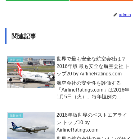
admin
関連記事
世界で最も安全な航空会社は？
海外旅行
2016年版 最も安全な航空会社 ト
ップ20 by AirlineRatings.com
航空会社の安全性を評価する
「AirlineRatings.com」は2016年
1月5日（火）、毎年恒例の
「2016年版 最も安全な航空会
社」を発表しました。2016年、
2018年版世界のベストエアライ
海外旅行
世界で最も安全な航空会社と評価
ン トップ10 by
されたのは、一昨年、昨年と同じ
AirlineRatings.com
くオーストラ...
世界の航空会社のランキングサイ