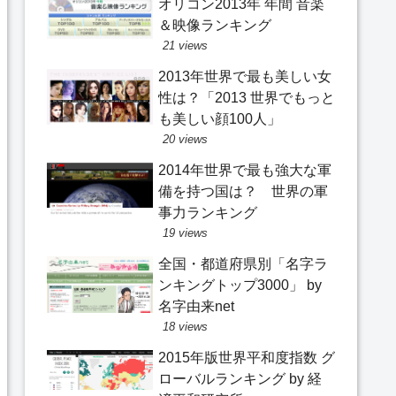
オリコン2013年 年間 音楽
＆映像ランキング
21 views
2013年世界で最も美しい女
性は？「2013 世界でもっと
も美しい顔100人」
20 views
2014年世界で最も強大な軍
備を持つ国は？ 世界の軍
事力ランキング
19 views
全国・都道府県別「名字ラ
ンキングトップ3000」 by
名字由来net
18 views
2015年版世界平和度指数 グ
ローバルランキング by 経