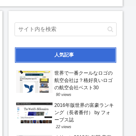
人気記事
世界で一番クールなロゴの
航空会社は？格好良いロゴ
の航空会社ベスト30
90 views
2016年版世界の富豪ランキ
ング（長者番付） by フォ
ーブス誌
22 views