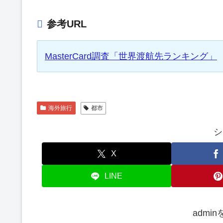
参考URL
MasterCard調査「世界渡航先ランキング」
海外旅行
都市
シ
X
LINE
admi