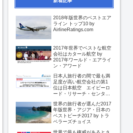
新着記事
2018年版世界のベストエア
ライン トップ10 by
AirlineRatings.com
2017年世界でベストな航空
会社はカタール航空 by
2017年ワールド・エアライ
ン・アワード
日本人旅行者の間で最も満
足度が高い航空会社の第1
位は日本航空 エイビーロ
ード・リサーチ・センター
「エアライン満足度調査
世界の旅行者が選んだ2017
2017」
年版世界・アジア・日本の
ベストビーチ2017 by トラ
ベラーズチョイス
世界で最も権威があるとさ