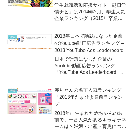
同様、ＪＲ新宿駅。20...
学生就職活動応援サイト「朝日学
情ナビ」は2014年2月、学生人気
企業ランキング（2015年卒業生
対象）を発表！
2013年日本で話題になった企業
経済
のYoutube動画広告ランキング –
2013 YouTube Ads Leaderboard
日本で話題になった企業の
Youtube動画広告ランキング
「YouTube Ads Leaderboard」。
赤ちゃんの名前人気ランキング
生活
「2013年たまひよ名前ランキン
グ」
2013年に生まれた赤ちゃんの名
前で、一番人気があるキラキラネ
ームは？妊娠・出産・育児につい
て、様々な場面で悩みや不安の解