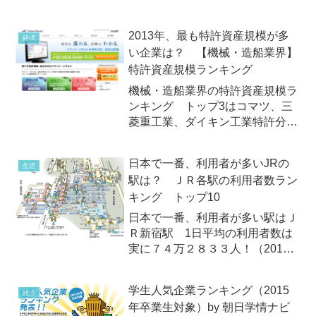
図東京都は2013年9月17日
（火）、地震による危険度を測定
2013年、最も特許資産規模が多
経済
した調査「第7回地震に関する地
い企業は？ 【機械・造船業界】
域危険度測定調査」を公表しまし
特許資産規模ランキング
た。これは、地震による建物倒壊
や...
機械・造船業界の特許資産規模ラ
ンキング トップ3はコマツ、三
菱重工業、ダイキン工業特許分析
を行なっているパテント・リザル
トは2013年10月15日（火）、独
日本で一番、利用者が多いJRの
生活
自に分類した「コマツ、三菱重工
駅は？ ＪＲ各駅の利用者数ラン
業、ダイキン工業」業界の企業を
キング トップ10
対象に、各社が保有する特...
日本で一番、利用者が多い駅はＪ
Ｒ新宿駅 1日平均の利用者数は
実に７４万２８３３人！（2012
年度）2013年7月初め、毎年、公
表されているＪＲ各駅の利用者数
学生人気企業ランキング（2015
経済
ランキング（2012年度）が明ら
年卒業生対象）by 朝日学情ナビ
かになりました。第1位は前回と