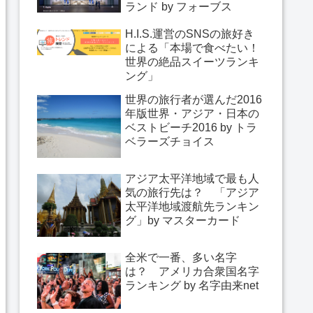
ランド by フォーブス
H.I.S.運営のSNSの旅好き
による「本場で食べたい！
世界の絶品スイーツランキ
ング」
世界の旅行者が選んだ2016
年版世界・アジア・日本の
ベストビーチ2016 by トラ
ベラーズチョイス
アジア太平洋地域で最も人
気の旅行先は？ 「アジア
太平洋地域渡航先ランキン
グ」by マスターカード
全米で一番、多い名字
は？ アメリカ合衆国名字
ランキング by 名字由来net