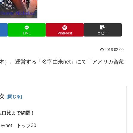
lherme Nicholas
LINE
Pinterest
コピー
2016.02.09
（木）、運営する「名字由来net」にて「アメリカ合衆
次
人口比まで網羅！
net トップ30