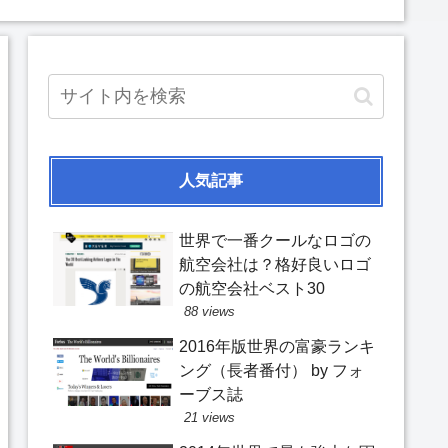
人気記事
世界で一番クールなロゴの
航空会社は？格好良いロゴ
の航空会社ベスト30
88 views
2016年版世界の富豪ランキ
ング（長者番付） by フォ
ーブス誌
21 views