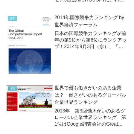
分析を行なっているパテント・リ
ザルトは2013年10月7日（木）、
2014年国際競争力ランキング by
世界
独自に分類した「情報通信」業界
世界経済フォーラム
の企業を対象に、各社が保有する
特許資産を質...
日本の国際競争力ランキングが前
年の第9位から第6位にランクアッ
プ！2014年9月3日（水）、「ダ
ボス会議」でお馴染みのスイスの
非営利の研究機関「世界経済フォ
ーラム」（WEF：World
Economic Forum）が2014年版
「国際競争...
世界で最も働きがいのある企業
経済
は？ 働きがいのあるグローバル
企業世界ランキング
2013年 第3回働きがいのあるグ
ローバル企業世界ランキング 第
1位はGoogle調査会社のGreat
Place to Work (R) Instituteは2013