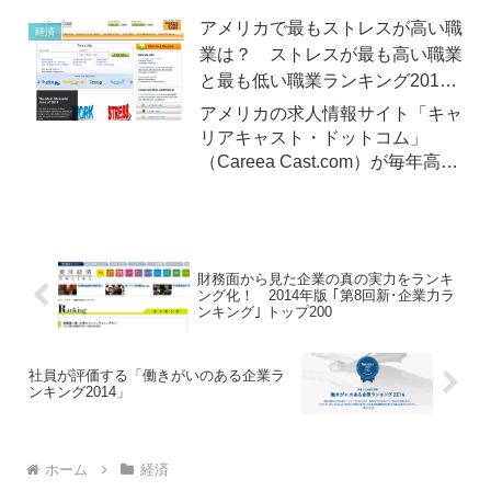
年10月22日（火）、第3回働きが
アメリカで最もストレスが高い職
経済
いのあるグローバル企業世界ラン
業は？ ストレスが最も高い職業
キング（...
と最も低い職業ランキング2014
年版
アメリカの求人情報サイト「キャ
リアキャスト・ドットコム」
（Careea Cast.com）が毎年高齢
の「ストレスが最も高い職業と最
も低い職業ランキング」2014年
版を発表！
財務面から見た企業の真の実力をランキ
ング化！ 2014年版 ｢第8回新･企業力ラ
ンキング｣ トップ200
社員が評価する「働きがいのある企業ラ
ンキング2014」
ホーム
経済