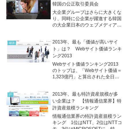
韓国の公正取引委員会
大企業グループはさらに大きくな
り、同時に公企業が躍進する韓国
の大企業日本のウェブメディア
「JBpress」（日本ビジネスプレ
ス運営）は2014年4月16日
2013年、最も「価値が高いサイ
経済
（水）、韓国の公正取引委員会が
ト」は？ Webサイト価値ランキ
4月1日に恒例の大企業グループ資
ング2013
産規模ランキング（相互出...
Webサイト価値ランキング2013
のトップは、「Webサイト価値＝
1,323億円」と算出された全日本
空輸（ANA）2013年8月26日
（月）、日本ブランド戦略研究所
2013年、最も特許資産規模が多
IT
が日本の有力企業237社の「Web
い企業は？ 【情報通信業界】特
サイトの価値」について調査した
許資産規模ランキング
「Webサイ...
情報通信業界の特許資産規模ラン
キング 1位はNTT、2位はNTTコ
モ、3位はMICROSOFTに。特許