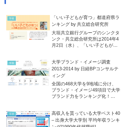
「いい子どもが育つ」都道府県ラ
学校
ンキング by 共立総合研究所
大垣共立銀行グループのシンクタ
ンク・共立総合研究所は2014年4
月2日（水）、「いい子どもが育
つ」都道府県ランキングを発表。
総合評価ランキングの第1位は秋
大学ブランド・イメージ調査
学校
田県。
2013-2014 by 日経BPコンサルテ
ィング
全国の468大学を9地域に分け、
ブランド・イメージ49項目で大学
ブランド力をランキング化！
2013年8月日（）日経BPコンサル
ティングは2013年11月22日
高収入を貰っている大学ベスト40
学校
（金）、「大学ブランド・イメー
– 出身大学大学別 平均年収ランキ
ジ調査 (2013-2014)」の結果報告
ング[1990年代就職組]