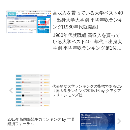
く！上海交通大学の世界一流大学
研究センターが先ごろ、「世界大
高収入を貰っている大学ベスト40
学校
学学術ランキング」（ARWU：
– 出身大学大学別 平均年収ランキ
Academic Ranking of World Uni...
ング[1980年代就職組]
1980年代就職組 高収入を貰って
いる大学ベスト40 - 年代・出身大
学別 平均年収ランキング第1位
一橋大学 985万円月2回刊行さ
れている経済誌「プレジデント」
のオンライン版「PRESIDENT
Online」は2013年9月25日（水...
代表的な大学ランキングの指標であるQS
世界大学ランキング2015/16 by クアクア
レリ・シモンズ社
2015年版国際競争力ランキング by 世界
経済フォーラム