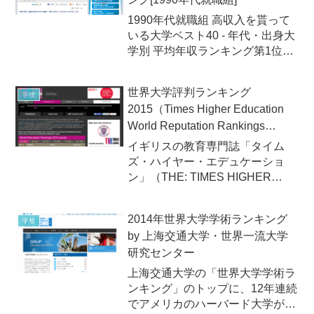
書を発行・...
1990年代就職組 高収入を貰って
いる大学ベスト40 - 年代・出身大
学別 平均年収ランキング第1位
一橋大学 865.5万円月経済誌
「プレジデント」のオンライン版
世界大学評判ランキング
学校
「PRESIDENT Online」は2013
2015（Times Higher Education
年9月26日（木）、高収入を貰...
World Reputation Rankings
2015）
イギリスの教育専門誌「タイム
ズ・ハイヤー・エデュケーショ
ン」（THE: TIMES HIGHER
EDUCATION）誌は2015年3月12
日（木）、恒例の「世界大学評判
2014年世界大学学術ランキング
学校
ランキング2015」（World
by 上海交通大学・世界一流大学
Reputation Ranking...
研究センター
上海交通大学の「世界大学学術ラ
ンキング」のトップに、12年連続
でアメリカのハーバード大学が輝