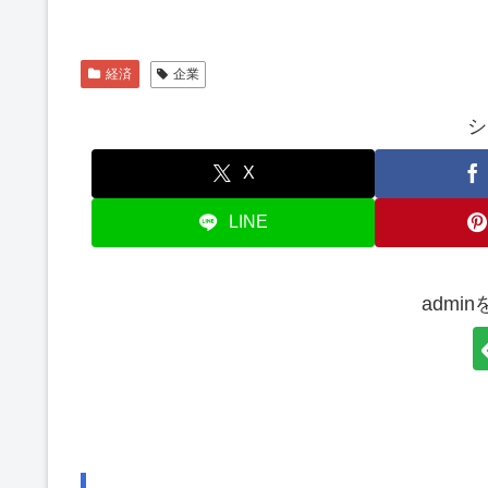
経済
企業
シ
X
LINE
admi