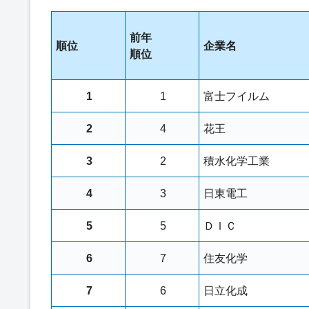
前年
順位
企業名
順位
1
1
富士フイルム
2
4
花王
3
2
積水化学工業
4
3
日東電工
5
5
ＤＩＣ
6
7
住友化学
7
6
日立化成