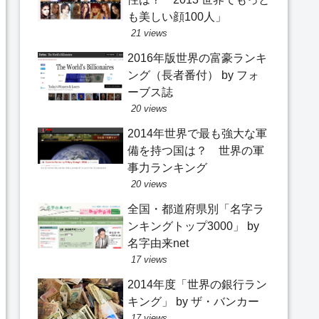
も美しい顔100人」
21 views
2016年版世界の富豪ランキ
ング（長者番付） by フォ
ーブス誌
20 views
2014年世界で最も強大な軍
備を持つ国は？ 世界の軍
事力ランキング
20 views
全国・都道府県別「名字ラ
ンキングトップ3000」 by
名字由来net
17 views
2014年度「世界の銀行ラン
キング」 by ザ・バンカー
17 views