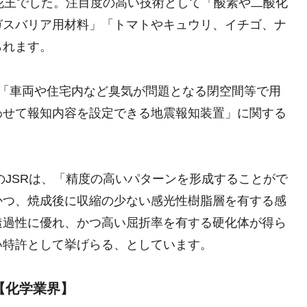
花王でした。注目度の高い技術として「酸素や二酸化
ガスバリア用材料」「トマトやキュウリ、イチゴ、ナ
られます。
は「車両や住宅内など臭気が問題となる閉空間等で用
わせて報知内容を設定できる地震報知装置」に関する
のJSRは、「精度の高いパターンを形成することがで
かつ、焼成後に収縮の少ない感光性樹脂層を有する感
透過性に優れ、かつ高い屈折率を有する硬化体が得ら
い特許として挙げらる、としています。
【化学業界】