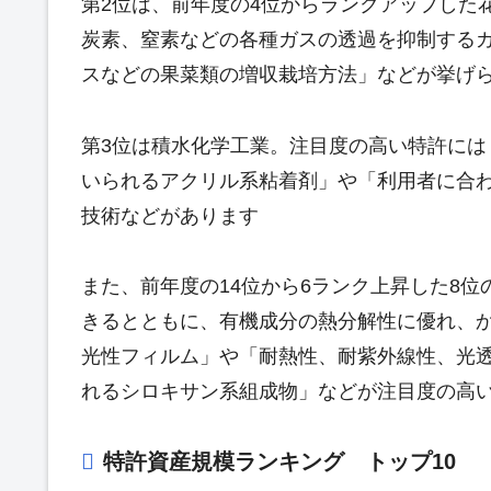
第2位は、前年度の4位からランクアップした
炭素、窒素などの各種ガスの透過を抑制する
スなどの果菜類の増収栽培方法」などが挙げ
第3位は積水化学工業。注目度の高い特許に
いられるアクリル系粘着剤」や「利用者に合
技術などがあります
また、前年度の14位から6ランク上昇した8位
きるとともに、有機成分の熱分解性に優れ、
光性フィルム」や「耐熱性、耐紫外線性、光
れるシロキサン系組成物」などが注目度の高
特許資産規模ランキング トップ10 