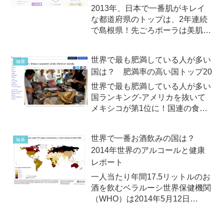
2013年、日本で一番肌がキレイ
な都道府県のトップは、2年連続
で島根県！先ごろポーラは美肌力
を都道府県別にランキングする
「美肌県」グランプリの総合結果
世界で最も肥満している人が多い
健康
を発表しました。一般的に美肌が
国は？ 肥満率の高い国トップ20
多いと言われている東北ですが、
同調査によると、2013年の日...
世界で最も肥満している人が多い
国ランキング-アメリカを抜いて
メキシコが第1位に！国連の食
物・農業機関（FAO：The State
of Food and Agriculture）による
世界で一番お酒飲みの国は？
健康
最近のレポートによると、世界で
2014年世界のアルコールと健康
最も肥満率が高い国はメキシ...
レポート
一人当たり年間17.5リットルのお
酒を飲むベラルーシ世界保健機関
（WHO）は2014年5月12日
（月）、「2014年版世界のアル
コール＆健康の世界レポート」