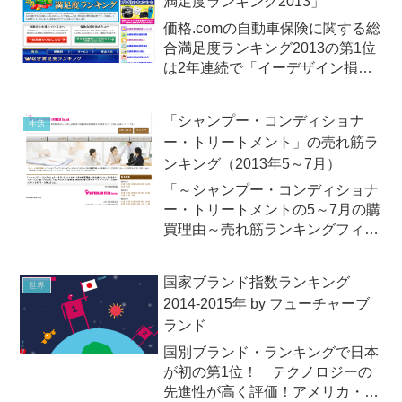
満足度ランキング2013」
リスクをベンチマークした最新レ
ポート「自然災害リスク...
価格.comの自動車保険に関する総
合満足度ランキング2013の第1位
は2年連続で「イーデザイン損
保」 / 2013年6月27日（木）『価
格.com』が、2013年6月27日、自
「シャンプー・コンディショナ
生活
動車保険に関する総合満足度ラン
ー・トリートメント」の売れ筋ラ
キング(2013年度)を発表しまし...
ンキング（2013年5～7月）
「～シャンプー・コンディショナ
ー・トリートメントの5～7月の購
買理由～売れ筋ランキングフィー
ルドマーケティング支援サービス
を提供するソフトブレーン・フィ
国家ブランド指数ランキング
世界
ールド（株）が2013年8月2日
2014-2015年 by フューチャーブ
（金）、「～シャンプー・コンデ
ランド
ィショナー・トリートメント...
国別ブランド・ランキングで日本
が初の第1位！ テクノロジーの
先進性が高く評価！アメリカ・ニ