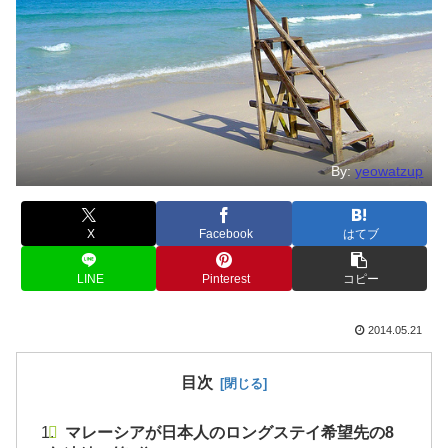
By:
yeowatzup
X
Facebook
はてブ
LINE
Pinterest
コピー
2014.05.21
目次
マレーシアが日本人のロングステイ希望先の8