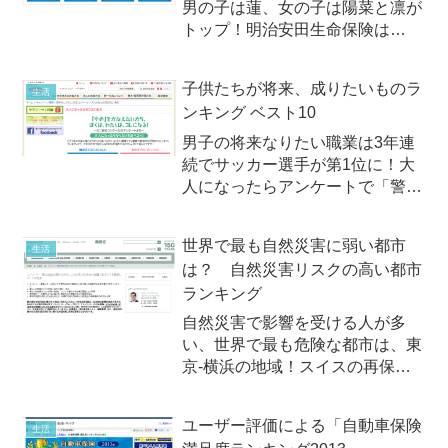
男の子は蓮、女の子は陽菜と凛が
トップ！明治安田生命保険は
2014年12月1日（月）、2014年生
まれた赤ちゃんの名前のランキン
子供たちが将来、成りたいものラ
生活
グを発表しました。今年一番多か
ンキング ベスト10
ったの名前は、男の子が「蓮」、
女の子は「陽菜」...
男子の将来なりたい職業は3年連
続でサッカー選手が第1位に！大
人になったらアンケートで「警察
官・刑事」が躍進 第一生命「夏
休みこどもミニ作文コンクール」
世界で最も自然災害に弱い都市
生活
調査第一生命保険は2013年7月5
は？ 自然災害リスクの高い都市
日（金）、全国の幼児・児童を対
ランキング
象としたアンケート「大人に...
自然災害で影響を受ける人が多
い、世界で最も危険な都市は、東
京-横浜の地域！スイスの再保険
会社、スイス・リーは2013年9月
18日（水）、世界の616の大都市
ユーザー評価による「自動車保険
生活
の人口17億人が直面する自然災害