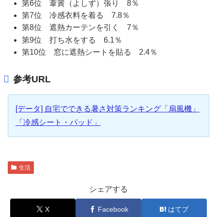
第6位 葦簀（よしず）張り 8％
第7位 冷感衣料を着る 7.8％
第8位 遮熱カーテンを引く 7％
第9位 打ち水をする 6.1％
第10位 窓に遮熱シートを貼る 2.4％
参考URL
[データ] 自宅でできる暑さ対策ランキング「扇風機」
「冷感シート・パッド」
生活
シェアする
X
Facebook
はてブ