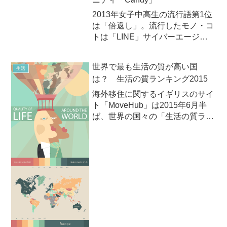
象としたアンケート「大人に...
2013年女子中高生の流行語第1位
は「倍返し」。流行したモノ・コ
トは「LINE」サイバーエージェ
ントは2013年11月26日（火）、
現役女子中高生486名を対象に実
世界で最も生活の質が高い国
生活
施したアンケート調査の結果を
は？ 生活の質ランキング2015
「JCJK流行語ランキング」とし
て発表しました。...
海外移住に関するイギリスのサイ
ト「MoveHub」は2015年6月半
ば、世界の国々の「生活の質ラン
キング2015」（Quality of Life
Index for Country 2015）を公開し
ました。同ランキングは、世界各
国の治安...