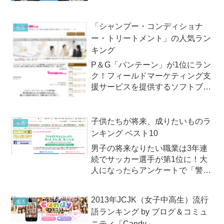
『SUUMO（スーモ）』でお馴染
みの（株）リクルート住まいカン
「シャンプー・コンディショナ
生活
パニーは2015年3月2日（月）、
ー・トリートメント」の人気ラン
「2015年版 みんなが選んだ住
キング
みたい街ランキング 関東...
P＆G「パンテーン」が1位にラン
ク！フィールドマーケティング支
援サービスを提供するソフトブレ
ーン・フィールド（株）が、
2013年5月23日（木）、「シャン
プー・コンディショナー・トリー
子供たちが将来、成りたいものラ
生活
トメント」の人気ランキングを発
ンキング ベスト10
表しました。同ランキングは...
男子の将来なりたい職業は3年連
続でサッカー選手が第1位に！大
人になったらアンケートで「警察
官・刑事」が躍進 第一生命「夏
休みこどもミニ作文コンクール」
2013年JCJK（女子中高生）流行
生活
調査第一生命保険は2013年7月5
語ランキング by ブログ＆コミュ
日（金）、全国の幼児・児童を対
ニティ「Candy」