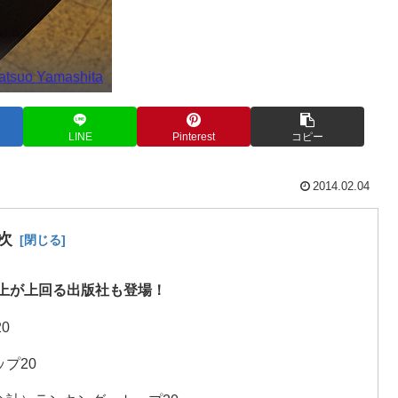
atsuo Yamashita
LINE
Pinterest
コピー
2014.02.04
次
版の売上が上回る出版社も登場！
0
ップ20