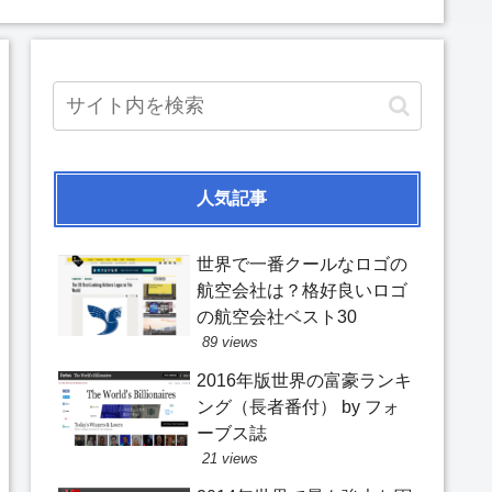
人気記事
世界で一番クールなロゴの
航空会社は？格好良いロゴ
の航空会社ベスト30
89 views
2016年版世界の富豪ランキ
ング（長者番付） by フォ
ーブス誌
21 views