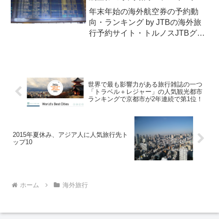
が千葉県。
年末年始の海外航空券の予約動
向・ランキング by JTBの海外旅
行予約サイト・トルノスJTBグル
ープの海外旅行予約サイト「トル
ノス」が、年末年始の海外航空券
の予約動向とランキングを発表し
ました。これは、2012年11月21
世界で最も影響力がある旅行雑誌の一つ
日現在における、2...
「トラベル＋レジャー」の人気観光都市
ランキングで京都市が2年連続で第1位！
2015年夏休み、アジア人に人気旅行先ト
ップ10
ホーム
海外旅行