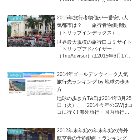
月末、恒例の「2013年ワールド
ベストホテル500」（World's
2015年旅行者物価が一番安い人
海外旅行
Best Hotels 2013）を発表！
気都市は？ 「旅行者物価指数
（トリップインデックス）
2015」
世界最大規模の旅行口コミサイト
「トリップアドバイザー」
（TripAdvisor）は2015年6月17日
（水）、観光地として人気がある
世界40都市を対象に、旅行コスト
2014年ゴールデンウィーク人気
海外旅行
を比較調査した「旅行者物価指数
旅行先ランキング by 地球の歩き
（トリップインデックス）
方
2015」を発表しまし...
地球の歩き方T&Eは2014年3月25
日（火）、「2014 今年のGWはコ
コに行く! 海外旅行・国内旅行人
気ランキング」を公開。海外旅行
先の第1位はアメリカ、第2位は台
2012年末年始の年末年始の海外
海外旅行
湾、第3位は韓国。国内旅行は第1
航空券の予約動向・ランキング
位が北海道、第2位が沖縄、第3位