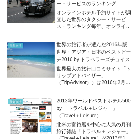
ー・サービスのランキング
オンラインホテル予約サイトが調
査した世界のタクシー・サービ
ス・ランキング毎年、オンライン
ホテル予約サイトの Hotels.com
が実施している世界のタクシーサ
世界の旅行者が選んだ2016年版
海外旅行
ービス調査結果が、2012年10月
世界・アジア・日本のベストビー
18日に発表されました。この調査
チ2016 by トラベラーズチョイス
は、2012年...
世界最大の旅行口コミサイト「ト
リップアドバイザー」
（TripAdvisor））は2016年2月18
日（木）、「トラベラーズチョイ
ス™ 世界のベストビーチ 2016」
2013年ワールドベストホテル500
海外旅行
を発表しました。2016年、世界
by 「トラベル＋レジャー」
でNo.1ビーチに選ばれたのは、カ
（Travel＋Leisure）
リブ海のタ...
北米の富裕層を中心に人気の月刊
旅行雑誌「トラベル＋レジャー」
（Travel＋Leisure）が2013年12