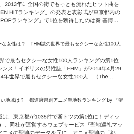
水）、2013年に全国の街でもっとも流れたヒット曲を
SEN HITランキング」の発表と表彰式が東京都内の
J-POPランキング」で1位を獲得したのは秦 基博の
ーな女性は？ FHM誌の世界で最もセクシーな女性100人
年世界で最もセクシーな女性100人ランキングの第1位
ンス！イギリスの男性誌「FHM」が2014年4月29
4年世界で最もセクシーな女性100人」（The
い地域は？ 都道府県別アニメ聖地数ランキング by 『聖
は、東京都が1035件で断トツの第1位に！ディッ
（木）、同社が運営するウェブサービス『聖地巡礼マッ
アニメの聖地のデータを元に、アニメ聖地の「都道