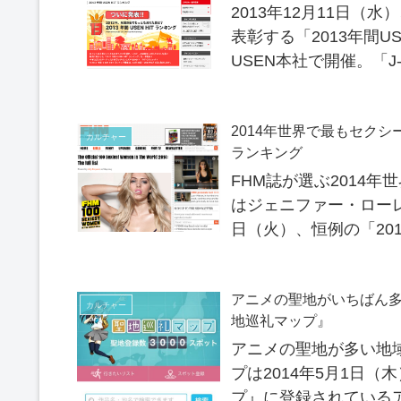
2013年12月11日（
表彰する「2013年間U
USEN本社で開催。「
「Girl」！
2014年世界で最もセクシ
カルチャー
ランキング
FHM誌が選ぶ2014
はジェニファー・ローレ
日（火）、恒例の「201
Official 1...
アニメの聖地がいちばん多
カルチャー
地巡礼マップ』
アニメの聖地が多い地域
プは2014年5月1日
プ』に登録されている