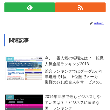
admin
関連記事
今、一番人気の転職先は？ 転職
経済
人気企業ランキング2013
総合ランキングではグーグルが4
年連続で1位 上位圏でメーカ―
復権の兆し総合人材サービスの株
式会社インテリジェンスが運営す
る転職サービス「DODA（デュー
2014年世界で最もビジネスしや
経済
ダ）」がビジネスパーソン4,000
すい国は？「ビジネスに最適な
人を対象に行った「DODA転職人
国」ランキング
気企業ランキング201...