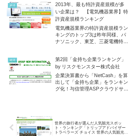
2013年、最も特許資産規模が多
経済
版を発表！
い企業は？ 【電気機器業界】特
許資産規模ランキング
電気機器業界の特許資産規模ラン
キングのトップ3は昨年同様、パ
ナソニック、東芝、三菱電機特許
分析を行なっているパテント・リ
ザルトは2013年10月10日
第2回「金持ち企業ランキング」
経済
（木）、独自に分類した「電気機
by リスクモンスター株式会社
器」業界の企業を対象に、各社が
保有する特許資産を質と量の両
企業決算書から「NetCash」を算
面...
出して「金持ち企業」をランキン
グ化！与信管理ASPクラウドサー
ビスを提供するを提供するリスク
モンスター株式会社は2014年9月
26日（金）、第2回「金持ち企業
ランキング」調査結果を発表しま
した。この第2回...
世界の旅行者が選んだ人気観光スポッ
ト・ランキング「トリップアドバイザー
トラベラーズ チョイス 世界の人気観光ス