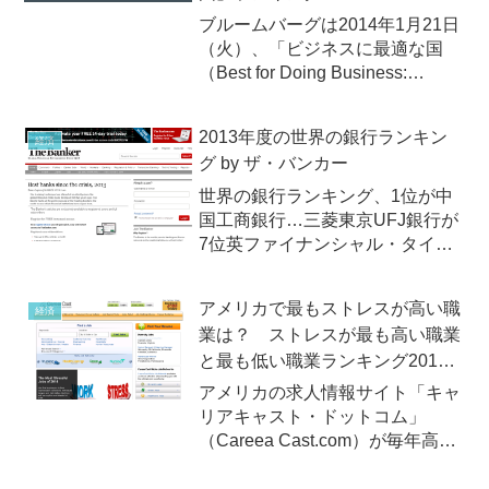
ブルームバーグは2014年1月21日
（火）、「ビジネスに最適な国
（Best for Doing Business:
Countries）」ランキングを発
表。第1位となったのは、昨年同
2013年度の世界の銀行ランキン
経済
様香港！
グ by ザ・バンカー
世界の銀行ランキング、1位が中
国工商銀行…三菱東京UFJ銀行が
7位英ファイナンシャル・タイム
ズが発行する銀行業界誌「ザ・バ
ンカー」（The Banker）が2013
アメリカで最もストレスが高い職
経済
年8月1日（木）、「2013年世界
業は？ ストレスが最も高い職業
の銀行ランキング トップ
と最も低い職業ランキング2014
1000」（Top...
年版
アメリカの求人情報サイト「キャ
リアキャスト・ドットコム」
（Careea Cast.com）が毎年高齢
の「ストレスが最も高い職業と最
も低い職業ランキング」2014年