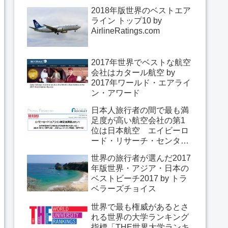
2018年版世界のベストエア
ライン トップ10 by
AirlineRatings.com
2017年世界でベストな航空
会社はカタール航空 by
2017年ワールド・エアライ
ン・アワード
日本人旅行者の間で最も満
足度が高い航空会社の第1
位は日本航空 エイビーロ
ード・リサーチ・センター
「エアライン満足度調査
世界の旅行者が選んだ2017
2017」
年版世界・アジア・日本の
ベストビーチ2017 by トラ
ベラーズチョイス
世界で最も権威があるとさ
れる世界の大学ランキング
指標「THE世界大学ランキ