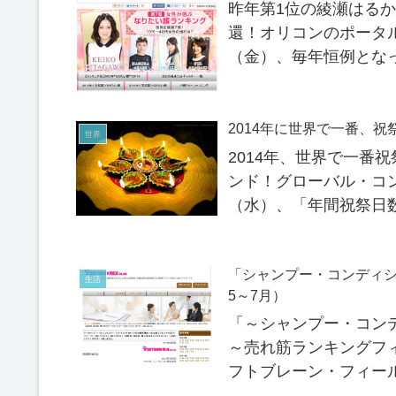
昨年第1位の綾瀬はる
還！オリコンのポータルサイ
（金）、毎年恒例とな
発表しました。2013年、
2014年に世界で一番、
世界
2014年、世界で一番
ンド！グローバル・コン
（水）、「年間祝祭日
によると、世界で一番祝
「シャンプー・コンディシ
生活
5～7月）
「～シャンプー・コン
～売れ筋ランキングフ
フトブレーン・フィール
ー・コンディショナー・