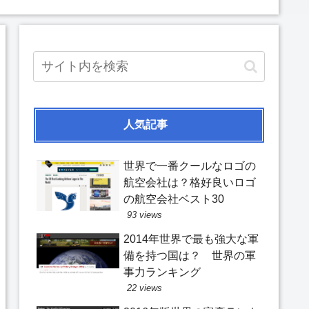
人気記事
世界で一番クールなロゴの
航空会社は？格好良いロゴ
の航空会社ベスト30
93 views
2014年世界で最も強大な軍
備を持つ国は？ 世界の軍
事力ランキング
22 views