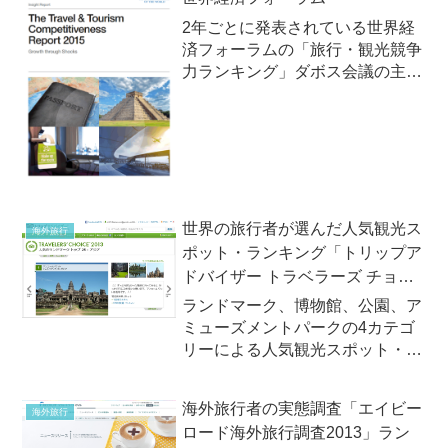
2年ごとに発表されている世界経
済フォーラムの「旅行・観光競争
力ランキング」ダボス会議の主催
で知られる「世界経済フォーラ
ム」(WEF、World Economic
Forum)は2015年5月6日（水）、
「2015年版旅行・観光競争ラン
キング...
世界の旅行者が選んだ人気観光ス
海外旅行
ポット・ランキング「トリップア
ドバイザー トラベラーズ チョイ
ス 世界の人気観光スポット
ランドマーク、博物館、公園、ア
2013」
ミューズメントパークの4カテゴ
リーによる人気観光スポット・ラ
ンキング！ / 2013年6月旅行口コ
ミサイトの大手、トリップアドバ
海外旅行者の実態調査「エイビー
海外旅行
イザー（TripAdvisor）は2013年6
ロード海外旅行調査2013」ラン
月末、世界中の旅行者の口コミを