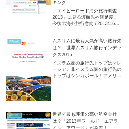
キング
もとに...
「エイビーロード海外旅行調査
2013」に見る渡航先や満足度、
今後の海外旅行意向 / 2013年6月
25日（火）2013年6月25日
（火）、リクルートライフスタイ
ムスリムに最も人気が高い旅行先
海外旅行
ルの調査・研究部門であるエイビ
は？ 世界ムスリム旅行インデッ
ーロード・リサーチ・センターが
クス2015
「エイビーロード海外...
イスラム圏の旅行先トップはマレ
ーシア。非イスラム圏の旅行先の
トップはシンガポール！アメリカ
のマスターカードは2015年3月4
日（水）、イスラム教徒の旅行に
関する調査「世界ムスリム旅行イ
ンデックス2015」（Global
Muslim Tra...
世界で最も評価の高い航空会社
海外旅行
は？「2013年ワールド・エアラ
イン・アワード」が発表！