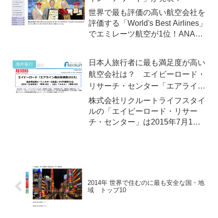
世界で最も評価の高い航空会社を
評価する「World's Best Airlines」
でエミレーツ航空が1位！ANAも
4位にランクイン / 2013年6月18
日（火）イギリスの航空サービス
日本人旅行者に最も満足度が高い
海外旅行
リサーチ会社、スカイトラックス
航空会社は？ エイビーロード・
社(SKYTRAX)は、...
リサーチ・センター「エアライン
満足度調査2015」
株式会社リクルートライフスタイ
ルの「エイビーロード・リサー
チ・センター」は2015年7月1日
（水）、毎年恒例の「エアライン
満足度調査2015」ランキングを
発表しました。同調査によると、
総合満足度ランキングの第1位は
シンガポール航空が輝きまし...
2014年 世界で住むのに最も安全な国・地
域 トップ10