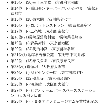
第13位 (30)三十三間堂 /京都府京都市
第14位 (-) 嵐山モンキーパークいわたやま /京都府
京都市
第15位 (18)兼六園 /石川県金沢市
第16位 (-) ロボットレストラン /東京都新宿区
第17位 (-) 二条城 /京都府京都市
第18位(21)長崎原爆資料館 /長崎県長崎市
第19位 (-) 森美術館 /東京都港区
第20位 (24)明治神宮 /東京都渋谷区
第21位(7) 地獄谷野猿公苑 /長野県下高井郡
第22位 (13)奈良公園 /奈良県奈良市
第23位(-) 道頓堀 /大阪府大阪市
第24位 (-) 渋谷センター街 /東京都渋谷区
第25位 (12)浅草寺 /東京都台東区
第26位 (-) 海遊館 /大阪府大阪市
第27位 (-) ビデオゲーム バー スペースステーショ
ン /大阪府大阪市
第28位 (-) トヨタテクノミュージアム産業技術記念