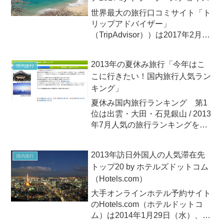
世界最大の旅行口コミサイト「ト
リップアドバイザー」
（TripAdvisor））は2017年2月22
日（水）、「トラベラーズチョイ
ス™ 世界のベストビーチ 2017」
2013年の夏休み旅行「今年はこ
国内旅行
を発表しました。2017年世界の
こに行きたい！国内旅行人気ラン
ベストビーチにランクインしたの
キング」
はブラジルの大...
夏休み国内旅行ランキング 第1
位は出雲・大田・石見銀山 / 2013
年7月人気の旅行ランキングを毎
年発表している『地球の歩き方』
が、先ごろ、2013年夏の海外旅
2013年訪日外国人の人気滞在先
国内旅行
行＆国内旅行人気ランキングを公
トップ20 by ホテルズドットコム
開しました。同ランキングは、
（Hotels.com）
2013年4月10日～...
大手オンラインホテル予約サイト
のHotels.com（ホテルドットコ
ム）は2014年1月29日（水）、