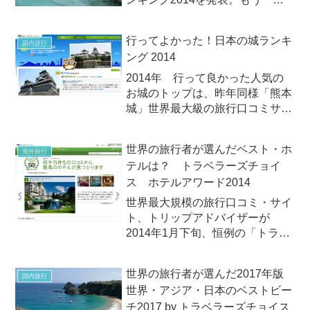
行ってみたい人気温泉のトップ
は？
行ってよかった！日本の城ランキ
国内旅行
ング 2014
2014年 行って良かった人気の
お城のトップは、昨年同様「熊本
城」世界最大級の旅行口コミサイ
ト「トリップアドバイザー」
（TripAdvisor）は2014年7月24日
世界の旅行者が選んだベスト・ホ
海外旅行
（木）、「行ってよかった！日本
テルは？ トラベラーズチョイ
の城ランキング 2014」を発表し
ス ホテルアワード2014
ました。第...
世界最大規模の旅行口コミ・サイ
ト、トリップアドバイザーが
2014年1月下旬、恒例の「トラベ
ラーズチョイス ホテルアワード
2014」を発表！
世界の旅行者が選んだ2017年版
国内旅行
世界・アジア・日本のベストビー
チ2017 by トラベラーズチョイス