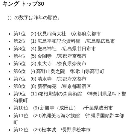
キング トップ30
（）の数字は昨年の順位。
第1位 (2) 伏見稲荷大社 /京都府京都市
第2位 (1) 広島平和記念資料館 /広島県広島市
第3位 (4) 厳島神社 /広島県廿日市市
第4位 (5) 金閣寺 /京都府京都市
第5位 (3) 東大寺 /奈良県奈良市
第6位 (-) 高野山奥之院 /和歌山県高野町
第7位 (6) 清水寺 /京都府京都市
第8位 (8) 新宿御苑 /東京都新宿区
第9位 (11)箱根彫刻の森美術館 /神奈川県足柄下郡
箱根町
第10位 (9) 新勝寺（成田山） /千葉県成田市
第11位 (20)沖縄美ら海水族館 /沖縄県国頭郡本部
町
第12位 (26)松本城 /長野県松本市