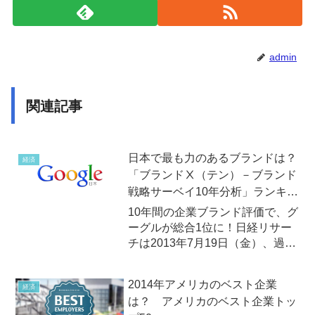
admin
関連記事
日本で最も力のあるブランドは？
経済
「ブランドⅩ（テン）－ブランド
戦略サーベイ10年分析」ランキン
グ
10年間の企業ブランド評価で、グ
ーグルが総合1位に！日経リサー
チは2013年7月19日（金）、過去
10年間のデータに基いて評価した
企業ブランドのランキング「ブラ
2014年アメリカのベスト企業
経済
ンドＸ（テン）」を発表ました。
は？ アメリカのベスト企業トッ
このランキング「ブランドＸ（テ