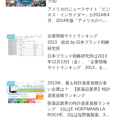
プ50
ン）」は、同社の企業...
アメリカのニュースサイト「ビジ
ネス・インサイダー」が2014年4
月、2014年版「アメリカのベス
ト企業トップ50」ランキングを発
表！
企業情報サイトランキング
経済
2013 総合 by 日本ブランド戦略
研究所
日本ブランド戦略研究所は2013
年12月13日（金）、「企業情報
サイトランキング 2013」を発
表。総合ランキングの首位はトヨ
タ自動車！
2013年、最も特許資産規模が多
経済
い企業は？ 【医薬品業界】特許
資産規模ランキング
医薬品業界の特許資産規模ランキ
ング 1位はF. HOFFMANN LA
ROCHE、2位は塩野義製薬、3位