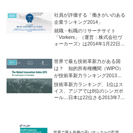
は田辺三菱製薬に！特許分析を行
なっているパテント・リザルトは
社員が評価する「働きがいのある
経済
2013年10月18日（金）、独自に
企業ランキング2014」
分類した「医薬品」業界の企業を
対象に、...
就職・転職のリサーチサイト
「Vorkers」（運営：株式会社ヴ
ォーカーズ）は2014年1月22日
（水）、「働きがいのある企業ラ
ンキング2014」を発表。トップ
世界で最も技術革新力がある国
経済
は、プロクター・アンド・ギャン
は？ 知的所有権機関（WIPO）
ブルジャパン株式会社(P&G)！
が技術革新力ランキング2013を
発表
技術革新力ランキング、1位はス
イス、アジアでは8位のシンガポ
ール…日本は22位さる2013年7月
1日、知的所有権機関（WIPO）、
欧州経営大学院（INSEAD）、米
コーネル大学ジョンソン校は、
2013年の「技術革新力ランキン
グ」（GII：G...
世界で最も年棒の高いサッカーの監督