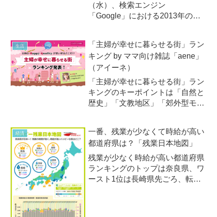
（水）、検索エンジン
「Google」における2013年の検
索ワードのランキングを公開しま
した。
「主婦が幸せに暮らせる街」ラン
生活
キング by ママ向け雑誌「aene」
（アイーネ）
「主婦が幸せに暮らせる街」ラン
キングのキーポイントは「自然と
歴史」「文教地区」「郊外型モー
ル」学研パブリッシングが2014
年5月28日（水）に新創刊したマ
一番、残業が少なくて時給が高い
経済
マ向け雑誌「aene」（アイー
都道府県は？「残業日本地図」
ネ）は、創刊号の目玉企画として
「主婦が幸せに暮らせる街」...
残業が少なく時給が高い都道府県
ランキングのトップは奈良県、ワ
ースト1位は長崎県先ごろ、転職
サイト『リクナビNEXT』が開設
した労働に関するインフォグラフ
ィックサイト『はたグラ』に、残