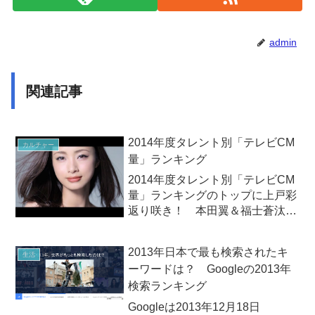
admin
関連記事
2014年度タレント別「テレビCM
カルチャー
量」ランキング
2014年度タレント別「テレビCM
量」ランキングのトップに上戸彩
返り咲き！ 本田翼＆福士蒼汰も
初ランクインビデオリサーチ社は
2015年2月26日（木）、関東・関
2013年日本で最も検索されたキ
生活
西・名古屋の3地区の各民放5局を
ーワードは？ Googleの2013年
対象に、2014年（1～12月）のテ
検索ランキング
レビCMの出...
Googleは2013年12月18日