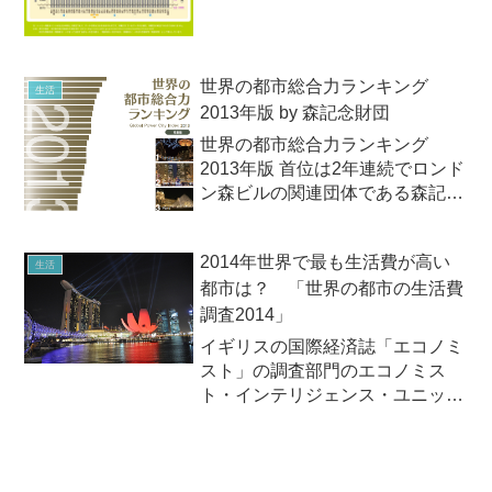
業が少なく時給が高い都道府県ラ
ンキングを掲載したインフォグ...
世界の都市総合力ランキング
生活
2013年版 by 森記念財団
世界の都市総合力ランキング
2013年版 首位は2年連続でロンド
ン森ビルの関連団体である森記念
財団は2013年10月16日（水）、
世界の主要40都市の利便性や経済
2014年世界で最も生活費が高い
力などを比較した「世界の都市総
生活
都市は？ 「世界の都市の生活費
合力ランキング2013年版」
（Global Pow...
調査2014」
イギリスの国際経済誌「エコノミ
スト」の調査部門のエコノミス
ト・インテリジェンス・ユニット
は2014年3月4日（火）、「世界
の都市の生活費調査2014」を発
表。世界で最も生活費が高い都市
は、前回第1位だった東京を抜い