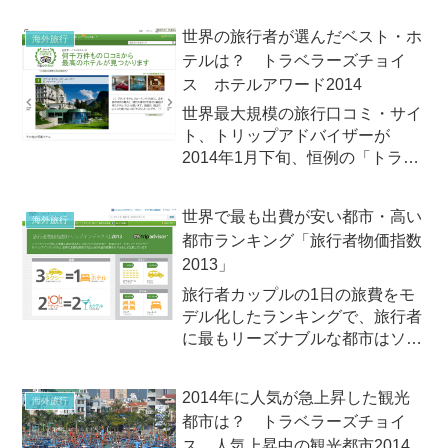
世界の旅行者が選んだベスト・ホ
海外旅行
テルは？ トラベラーズチョイ
ス ホテルアワード2014
世界最大規模の旅行口コミ・サイ
ト、トリップアドバイザーが
2014年1月下旬、恒例の「トラベ
ラーズチョイス ホテルアワード
2014」を発表！
世界で最も出費が安い都市・高い
海外旅行
都市ランキング「旅行者物価指数
2013」
旅行者カップルの1日の旅費をモ
デル化したランキングで、旅行者
に最もリーズナブルな都市はソフ
ィア2013年6月11日（火）、世界
最大級の旅行口コミサイト、トリ
2014年に人気が急上昇した観光
海外旅行
ップアドバイザーが外国人観光客
都市は？ トラベラーズチョイ
数の多い世界49都市における旅行
ス 人気上昇中の観光都市2014