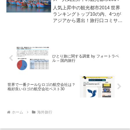
者の出費を比較調査した...
人気上昇中の観光都市2014 世界
ランキングトップ10の内、4つが
アジアから選出！旅行口コミサイ
トの大手、トリップアドバイザー
（TripAdvisor）は2014年12月5日
（金）、世界中の旅行者の口コミ
をもとにした「トラベラーズチョ
イス ...
ひとり旅に関する調査 by フォートラベ
ル – 国内旅行
世界で一番クールなロゴの航空会社は？
格好良いロゴの航空会社ベスト30
ホーム
海外旅行