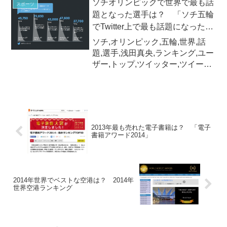
ソチオリンピックで世界で最も話
スポーツ
はシアトル・サウンダーズ所属の
題となった選手は？ 「ソチ五輪
アメリカ代表MFクリント・デン
でTwitter上で最も話題になった選
プシー選手で、669万5189ドル
手」ランキング
（約6.8億円）！
ソチ,オリンピック,五輪,世界,話
題,選手,浅田真央,ランキング,ユー
ザー,トップ,ツイッター,ツイー
ト,Twitter
2013年最も売れた電子書籍は？ 「電子
書籍アワード2014」
2014年世界でベストな空港は？ 2014年
世界空港ランキング