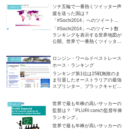
ソチ五輪で一番熱くツイッター声
スポーツ
援を送った国は？
「#Sochi2014」へのツイート数
ランキング
「#Sochi2014」へのツイート数
ランキングを表示する世界地図が
公開。世界で一番熱くツイッター
で声援を送っている国は？
ロンジン・ワールドベストレース
スポーツ
ホース・ランキング
ランキング第1位は25戦無敗のま
ま引退したオーストラリアの最強
スプリンター、ブラックキャビア
国際競馬統括機関連盟（IFHA：
International Federation of
世界で最も年棒の高いサッカーの
スポーツ
Horseracing Authorities）は先ご
監督は？「PLURI comの監督年俸
ろ、最...
ランキング」
世界で最も年棒が高いサッカーの