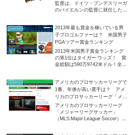
監督は、ドイツ・ブンデスリーガ
のバイエルンの監督に就任したジ
ョゼップ・グアルディオラ監督。
年棒は・・・。
2013年最も賞金を稼いでいる男
スポーツ
子プロゴルファーは？ 米国男子
PGAツアー賞金ランキング
2013年米国男子賞金ランキング
の第1位はタイガー ウッズ！ 賞
金総額は590万9742米ドル！全米
プロゴルフ協会（PGA of
America：Professional Golfers'
アメリカのプロサッカーリーグで
スポーツ
Association of America）が先...
1番、年俸が高い選手は？ アメ
リカのプロサッカーリーグ「メジ
ャーリーグサッカー」年俸ランキ
アメリカのプロサッカーリーグ
ング
「メジャーリーグサッカー」
（MLS:Major League Soccer）の
プレーヤーズユニオンが選手の年
俸を公表。1番、年俸が高い選手