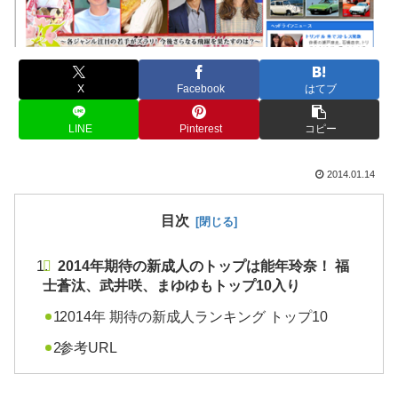
X
Facebook
はてブ
LINE
Pinterest
コピー
2014.01.14
目次
2014年期待の新成人のトップは能年玲奈！ 福
士蒼汰、武井咲、まゆゆもトップ10入り
2014年 期待の新成人ランキング トップ10
参考URL