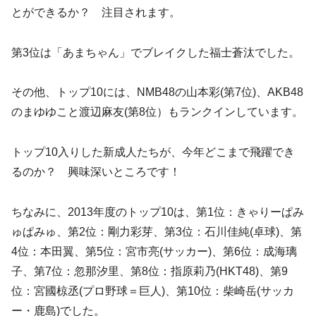
とができるか？ 注目されます。
第3位は「あまちゃん」でブレイクした福士蒼汰でした。
その他、トップ10には、NMB48の山本彩(第7位)、AKB48
のまゆゆこと渡辺麻友(第8位）もランクインしています。
トップ10入りした新成人たちが、今年どこまで飛躍でき
るのか？ 興味深いところです！
ちなみに、2013年度のトップ10は、第1位：きゃりーぱみ
ゅぱみゅ、第2位：剛力彩芽、第3位：石川佳純(卓球)、第
4位：本田翼、第5位：宮市亮(サッカー)、第6位：成海璃
子、第7位：忽那汐里、第8位：指原莉乃(HKT48)、第9
位：宮國椋丞(プロ野球＝巨人)、第10位：柴崎岳(サッカ
ー・鹿島)でした。