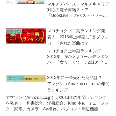
マルチデバイス、マルチキャリア
対応の電子書籍ストア
「BookLive!」のベストセラーラ
ンキング世界最大級の印刷会社、
凸版印刷のグループ系の電子書籍
レコチョク上半期ランキング発
カルチャー
ストア 「BookLive!」が2013年7
表！ 2013年上半期に1番ダウン
月16日（火）、「今売れている電
ロードされた楽曲は？
子書籍ランキン...
レコチョク上半期ランキング
2013年、第1位はゴールデンボン
バー「女々しくて」 / 2013年7月1
日（月）2013年7月1日（月）、
有料音楽配信サイトの大手、レコ
2013年に一番売れた商品は？
ショッピング
チョクが「レコチョク上半期ラン
アマゾン（Amazon.co.jp）の年間
キング2013」を発表しました。
ランキング
ところが、その...
アマゾン（Amazon.co.jp）が2013年の年間ランキング
を発表！ 和書総合、洋書総合、Kindl本e、ミュージッ
ク、家電、カメラ・AV機器、パソコン・周辺機器、フ
ァッションや食品＆飲料、Androidアプリなどなど詳細