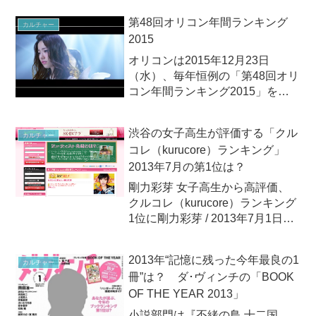
なカテゴリーごとのランキング。
第48回オリコン年間ランキング
カルチャー
2015
オリコンは2015年12月23日
（水）、毎年恒例の「第48回オリ
コン年間ランキング2015」を発
表しました。「第48回オリコン年
間ランキング2015」は全国のCD
渋谷の女子高生が評価する「クル
カルチャー
ショップ、専門店、複合店、イン
コレ（kurucore）ランキング」
ターネット通販、家電量販店、コ
2013年7月の第1位は？
ンビニなど音楽・映...
剛力彩芽 女子高生から高評価、
クルコレ（kurucore）ランキング
1位に剛力彩芽 / 2013年7月1日
（月）2013年7月1日（月）、全
国の飲食店や小売店などで有線放
2013年“記憶に残った今年最良の1
カルチャー
送を展開するキャンシステムが、
冊”は？ ダ･ヴィンチの「BOOK
2013年7月の「kurucoreランキ...
OF THE YEAR 2013」
小説部門は『丕緒の鳥 十二国