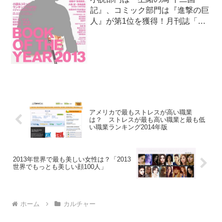
記』、コミック部門は『進撃の巨
人』が第1位を獲得！月刊誌「ダ･
ヴィンチ」の1月号（2013年12月
6日（金）発売）にて、毎年恒例
の「BOOK OF THE YEAR
2013」が特集されており、「記
憶に残った今年...
アメリカで最もストレスが高い職業
は？ ストレスが最も高い職業と最も低
い職業ランキング2014年版
2013年世界で最も美しい女性は？「2013
世界でもっとも美しい顔100人」
ホーム
カルチャー