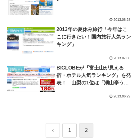
2013.08.28
2013年の夏休み旅行「今年はこ
国内旅行
こに行きたい！国内旅行人気ラン
キング」
2013.07.06
BIGLOBEが『富士山が見える
国内旅行
宿・ホテル人気ランキング』を発
表！ 山梨の1位は「湖山亭うぶ
や」。静岡の1位は「松濤館」！
2013.06.29
前
1
2