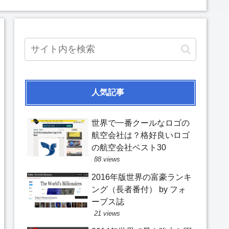
人気記事
世界で一番クールなロゴの
航空会社は？格好良いロゴ
の航空会社ベスト30
88 views
2016年版世界の富豪ランキ
ング（長者番付） by フォ
ーブス誌
21 views