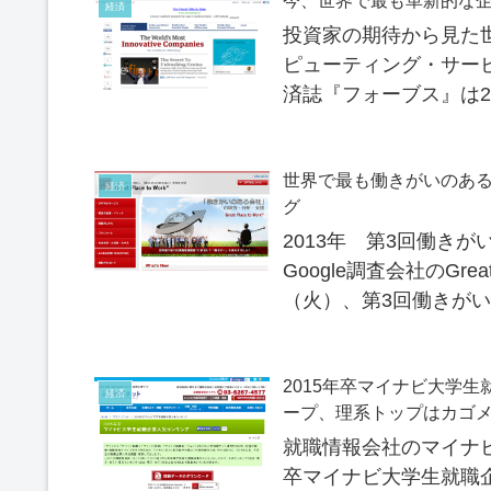
今、世界で最も革新的な
経済
投資家の期待から見た
ピューティング・サー
済誌『フォーブス』は2
グ」（World’s Most Inn.
世界で最も働きがいのあ
経済
グ
2013年 第3回働き
Google調査会社のGreat P
（火）、第3回働きがい
2015年卒マイナビ大学
経済
ープ、理系トップはカゴ
就職情報会社のマイナビは
卒マイナビ大学生就職