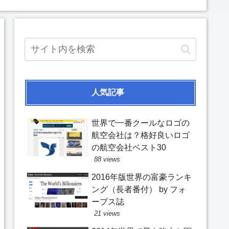
人気記事
世界で一番クールなロゴの
航空会社は？格好良いロゴ
の航空会社ベスト30
88 views
2016年版世界の富豪ランキ
ング（長者番付） by フォ
ーブス誌
21 views