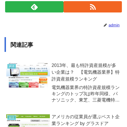
admin
関連記事
2013年、最も特許資産規模が多
経済
い企業は？ 【電気機器業界】特
許資産規模ランキング
電気機器業界の特許資産規模ラン
キングのトップ3は昨年同様、パ
ナソニック、東芝、三菱電機特許
分析を行なっているパテント・リ
ザルトは2013年10月10日
アメリカの従業員が選ぶベスト企
経済
（木）、独自に分類した「電気機
業ランキング by グラスドア
器」業界の企業を対象に、各社が