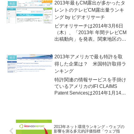
2013年最もCM露出が多かったタ
生活
は、プロクター・アンド・ギャン
レントのテレビCM露出量ランキ
ブルジャパン株式会社(P&G)！
ング by ビデオリサーチ
ビデオリサーチは2014年3月6日
（木）、「2013年 年間テレビCM
出稿動向」を発表。関東地区の
「タレントのテレビCM露出量ラ
ンキング」のトップは剛力彩芽！
2013年アメリカで最も特許を取
経済
得した企業は？ 米国特許取得ラ
ンキング
特許関連の情報サービスを手掛け
ているアメリカのIFI CLAIMS
Patent Servicesは2014年1月14日
（火）、「2013年米国特許件
数」（2013 Top 50 US Patent
Assignees）ランキングを発表。
トップは6809件のIBMで、21年連
続で首位の座をキープ！
2013年ネット環境ランキング－ウェブの
影響を測る多元的評価指標「ウェブ指