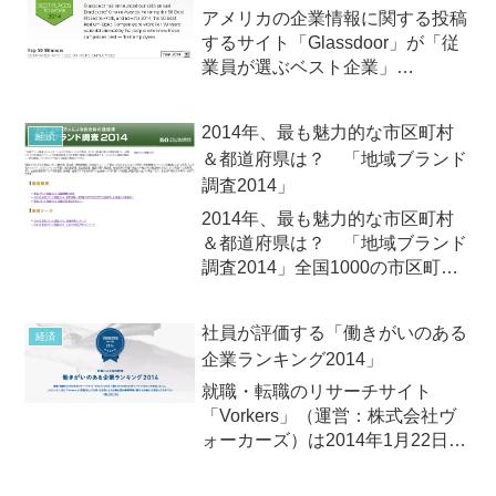
保有する特許資産を質と量の両
アメリカの企業情報に関する投稿
面...
するサイト「Glassdoor」が「従
業員が選ぶベスト企業」
（Glassdoor’s Employees’
Choice Awards 2014）を発
2014年、最も魅力的な市区町村
経済
表！ Twitterが圏外から第2位へ
＆都道府県は？ 「地域ブランド
と大躍進！
調査2014」
2014年、最も魅力的な市区町村
＆都道府県は？ 「地域ブランド
調査2014」全国1000の市区町村
と47都道府県の魅力度ランキング
「地域ブランド調査2014」コン
社員が評価する「働きがいのある
経済
サルタント会社のブランド総合研
企業ランキング2014」
究所は2014年10月6日（月）、
「第9回地域ブ...
就職・転職のリサーチサイト
「Vorkers」（運営：株式会社ヴ
ォーカーズ）は2014年1月22日
（水）、「働きがいのある企業ラ
ンキング2014」を発表。トップ