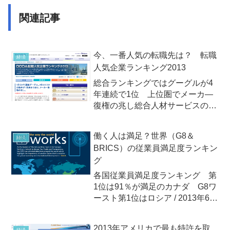
関連記事
今、一番人気の転職先は？ 転職
経済
人気企業ランキング2013
総合ランキングではグーグルが4
年連続で1位 上位圏でメーカ―
復権の兆し総合人材サービスの株
式会社インテリジェンスが運営す
る転職サービス「DODA（デュー
働く人は満足？世界（G8＆
経済
ダ）」がビジネスパーソン4,000
BRICS）の従業員満足度ランキン
人を対象に行った「DODA転職人
グ
気企業ランキング201...
各国従業員満足度ランキング 第
1位は91％が満足のカナダ G8ワ
ースト第1位はロシア / 2013年6月
働く人は満足しているか？ 「顧
客満足度（CS）」ならぬ「従業
2013年アメリカで最も特許を取