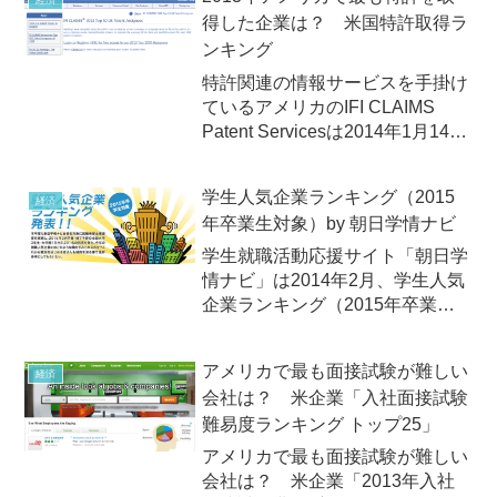
経済
員満足度ランキング」が発表され
得した企業は？ 米国特許取得ラ
ました。この調査は、イギリスの
ンキング
人材マネジメント...
特許関連の情報サービスを手掛け
ているアメリカのIFI CLAIMS
Patent Servicesは2014年1月14日
（火）、「2013年米国特許件
数」（2013 Top 50 US Patent
学生人気企業ランキング（2015
経済
Assignees）ランキングを発表。
年卒業生対象）by 朝日学情ナビ
トップは6809件のIBMで、21年連
続で首位の座をキープ！
学生就職活動応援サイト「朝日学
情ナビ」は2014年2月、学生人気
企業ランキング（2015年卒業生
対象）を発表！
アメリカで最も面接試験が難しい
経済
会社は？ 米企業「入社面接試験
難易度ランキング トップ25」
アメリカで最も面接試験が難しい
会社は？ 米企業「2013年入社