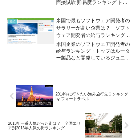
面接試験 難易度ランキング トッ
プ25」2013年8月9（金）「グラ
スドア」が、米企業の「2013年
米国で最もソフトウェア開発者の
経済
入社面接試験 難易度ランキング
サラリーが高い企業は？ ソフト
トップ25」を発表しました。この
ウェア開発者の給与ランキング
「2013年入...
ベスト25
米国企業のソフトウェア開発者の
給与ランキング・トップはルータ
ー製品など開発しているジュニパ
ーネットワークス（Juniper
Networks）社アメリカの企業情報
に関する投稿するサイト
「Glassdoor.com」は2013年10月
17日（...
2014年に行きたい海外旅行先ランキング
by フォートラベル
2013年一番人気だった街は？ 全国エリ
ア別2013年人気の街ランキング