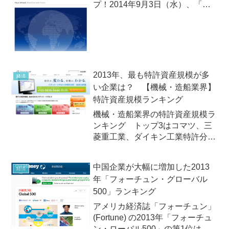
プ！2014年9月3日（水）、「ダ
ボス会議」でお馴染みのスイスの
非営利の研究機関「世界経済フォ
ーラム」（WEF：World
Economic Forum）が2014年版
「国際競争...
2013年、最も特許資産規模が多
経済
い企業は？ 【機械・造船業界】
特許資産規模ランキング
機械・造船業界の特許資産規模ラ
ンキング トップ3はコマツ、三
菱重工業、ダイキン工業特許分析
を行なっているパテント・リザル
トは2013年10月15日（火）、独
中国企業が大幅に増加した2013
経済
自に分類した「コマツ、三菱重工
年「フォーチュン・グローバル
業、ダイキン工業」業界の企業を
500」ランキング
対象に、各社が保有する特...
アメリカ経済誌「フォーチュン」
(Fortune) の2013年「フォーチュ
ン・ローバル500」の第1位はオ