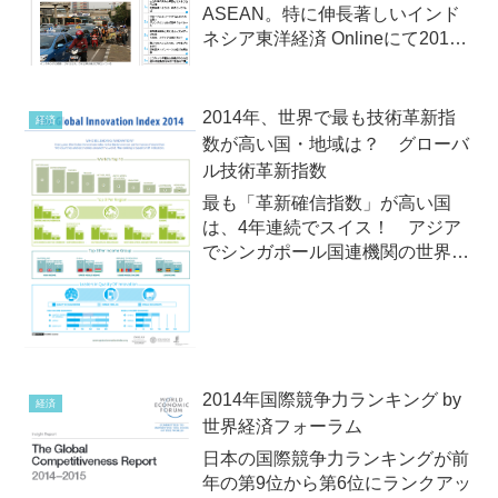
ASEAN。特に伸長著しいインド
ネシア東洋経済 Onlineにて2013
年7月18日（木）、最新の「海外
進出先ランキング」トップ50が発
表されました。東洋経済は上場企
2014年、世界で最も技術革新指
経済
業はじめ国内有力企業を対象に
数が高い国・地域は？ グローバ
1967年から日本企業...
ル技術革新指数
最も「革新確信指数」が高い国
は、4年連続でスイス！ アジア
でシンガポール国連機関の世界知
的所有権機関（WIPO）は2014年
7月18日（金）、「2014年版グロ
ーバル技術革新指数」ランキング
（Global Innovation Index ...
2014年国際競争力ランキング by
経済
世界経済フォーラム
日本の国際競争力ランキングが前
年の第9位から第6位にランクアッ