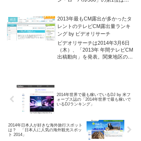
ランダのロイヤルダッチシェル
2013年7月8日（月）、アメリカ
2013年最もCM露出が多かったタ
経済
経済誌「フォーチュン」
レントのテレビCM露出量ランキ
(Fortune) が2013年の「フォーチ
ング by ビデオリサーチ
ュ...
ビデオリサーチは2014年3月6日
（木）、「2013年 年間テレビCM
出稿動向」を発表。関東地区の
「タレントのテレビCM露出量ラ
ンキング」のトップは剛力彩芽！
2014年世界で最も稼いでいるDJ by 米フ
ォーブス誌の「2014年世界で最も稼いで
いるDJランキング」
2014年日本人が好きな海外旅行スポット
は？ 「日本人に人気の海外観光スポッ
ト 2014」