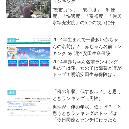
ランキング
“都市力”を、「安心度」「利便
度」「快適度」「富裕度」「住居
水準充実度」の5つの観点に分類
して評価東洋経済は2014年6月18
日（水）、全国の市を対象に｢住
2014年生まれで一番多い赤ちゃ
生活
みよさランキング2014｣トップ50
んの名前は？ 赤ちゃん名前ラン
を発表しました。この「住みよさ
キング by 明治安田生命保険
ランキング」は東洋...
2014年赤ちゃん名前ランキング -
男の子は蓮、女の子は陽菜と凛が
トップ！明治安田生命保険は
2014年12月1日（月）、2014年生
まれた赤ちゃんの名前のランキン
「俺の年収、低すぎ…？」と思う
生活
グを発表しました。今年一番多か
ときランキング（男性）
ったの名前は、男の子が「蓮」、
女の子は「陽菜」...
男性が「俺の年収、低すぎ？」と
思うときランキングのトップは
「今日同僚とランチに行ったら、
自分以外がみんな高いランチを注