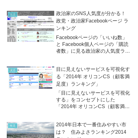
済誌「エコノミスト」の調査部門
であるエコノミスト・インテリジ
政治家のSNS人気度が分かる！
生活
ェンス・ユニット（EIU）は2013
政党・政治家Facebookページ ラ
年8月28日（水）、「2013年世界
ンキング
で最も住みやすい...
Facebookページの「いいね数」
と Facebook個人ページの「購読
者数」に見る政治家の人気度ラン
キング2013年7月4日（木）に公
示され、7月21日（日）に投票が
目に見えないサービスを可視化す
生活
行われる第23回参議院議員選挙
る「2014年 オリコンCS（顧客満
（参院選）。この選挙に合わせる
足度）ランキング」
かのように...
「目に見えないサービスを可視化
する」をコンセプトにした
「2014年 オリコンCS（顧客満足
度）ランキング」授賞式。
2014年日本で一番住みやすい市
生活
は？ 住みよさランキング2014