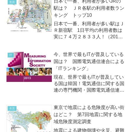
日本で一番、利用者が多いJRの
生活
西・名古屋の3地区の各民放5局を
駅は？ ＪＲ各駅の利用者数ラン
対象に、2014年（1～12月）のテ
キング トップ10
レビCMの出...
日本で一番、利用者が多い駅はＪ
Ｒ新宿駅 1日平均の利用者数は
実に７４万２８３３人！（2012
年度）2013年7月初め、毎年、公
表されているＪＲ各駅の利用者数
今、世界で最もITが普及している
IT
ランキング（2012年度）が明ら
国は？ 国際電気通信連合による
かになりました。第1位は前回と
「ITランキング」
同様、ＪＲ新宿駅。20...
現在、世界で最もITが普及してい
る国は韓国！電気通信に関する国
連の専門機関・国際電気通信連合
は2013年10月7日（月）、国・地
域ごとのITの普及度を調査したレ
東京で地震による危険度が高い街
生活
ポート、「ITランキング」
はどこ？ 第7回地震に関する地
（Measuring the Information ...
域危険度測定調査
地震による建物倒壊や火災、避難