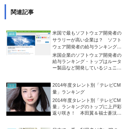
関連記事
米国で最もソフトウェア開発者の
経済
サラリーが高い企業は？ ソフト
ウェア開発者の給与ランキング
ベスト25
米国企業のソフトウェア開発者の
給与ランキング・トップはルータ
ー製品など開発しているジュニパ
ーネットワークス（Juniper
Networks）社アメリカの企業情報
2014年度タレント別「テレビCM
生活
に関する投稿するサイト
量」ランキング
「Glassdoor.com」は2013年10月
17日（...
2014年度タレント別「テレビCM
量」ランキングのトップに上戸彩
返り咲き！ 本田翼＆福士蒼汰も
初ランクインビデオリサーチ社は
2015年2月26日（木）、関東・関