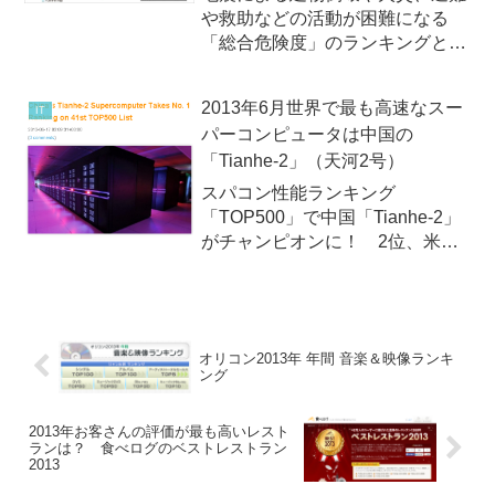
や救助などの活動が困難になる
「総合危険度」のランキングと地
図東京都は2013年9月17日
（火）、地震による危険度を測定
2013年6月世界で最も高速なスー
IT
した調査「第7回地震に関する地
パーコンピュータは中国の
域危険度測定調査」を公表しまし
「Tianhe-2」（天河2号）
た。これは、地震による建物倒壊
や...
スパコン性能ランキング
「TOP500」で中国「Tianhe-2」
がチャンピオンに！ 2位、米
「Titan」の倍近い性能を実現！ /
2013年6月17日（月）2013年6月
17日、全世界で稼働中のスーパー
コンピュータの演算性能を集計す
オリコン2013年 年間 音楽＆映像ランキ
るTO...
ング
2013年お客さんの評価が最も高いレスト
ランは？ 食べログのベストレストラン
2013