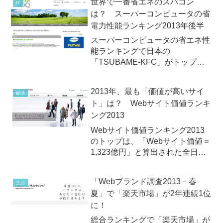
世界で一番省エネのスパコン
IT
グ」を発表。トップは昨年と同じ
は？ スーパーコンピュータの省
くNTTデータ！
電力性能ランキング2013年後半
スーパーコンピュータの省エネ性
能ランキングで日本の
「TSUBAME-KFC」がトップ
に！アメリカのバージニア工科大
学は2013年11月20日（水）、半
2013年、最も「価値が高いサイ
経済
年ごとに発表しているスーパーコ
ト」は？ Webサイト価値ランキ
ンピュータの電力効率を競うラン
ング2013
キング「Green500」の最...
Webサイト価値ランキング2013
のトップは、「Webサイト価値＝
1,323億円」と算出された全日本
空輸（ANA）2013年8月26日
（月）、日本ブランド戦略研究所
「Webブランド調査2013－春
生活
が日本の有力企業237社の「Web
夏」で「楽天市場」が2年連続1位
サイトの価値」について調査した
に！
「Webサイ...
総合ランキングで「楽天市場」が