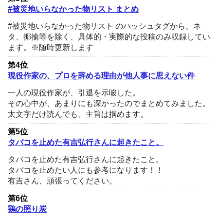
#被災地いらなかった物リスト まとめ
#被災地いらなかった物リスト のハッシュタグから、ネ
タ、揶揄等を除く、具体的・実際的な投稿のみ収録してい
ます。※随時更新します
第4位
現役作家の、プロを辞める理由が他人事に思えない件
一人の現役作家が、引退を示唆した。
その心中が、あまりにも深かったのでまとめてみました。
太文字だけ読んでも、主旨は掴めます。
第5位
タバコを止めた有吉弘行さんに起きたこと。
タバコを止めた有吉弘行さんに起きたこと。
タバコを止めたい人にも参考になります！！
有吉さん、頑張ってください。
第6位
鶏の照り炭