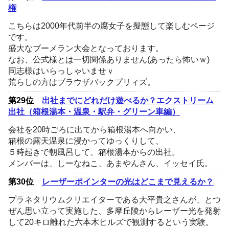
権
こちらは2000年代前半の腐女子を擬態して楽しむページ
です。
盛大なブーメラン大会となっております。
なお、公式様とは一切関係ありません(あったら怖いｗ)
同志様はいらっしゃいませｖ
荒らしの方はブラウザバックプリィズ。
第29位
出社までにどれだけ遊べるか？エクストリーム
出社（箱根湯本・温泉・駅弁・グリーン車編）
会社を20時ごろに出てから箱根湯本へ向かい、
箱根の露天温泉に浸かってゆっくりして、
５時起きで朝風呂して、箱根湯本からの出社。
メンバーは、しーなねこ、あまやんさん、イッセイ氏。
第30位
レーザーポインターの光はどこまで見えるか？
プラネタリウムクリエイターである大平貴之さんが、とつ
ぜん思い立って実施した、多摩丘陵からレーザー光を発射
して20キロ離れた六本木ヒルズで観測するという実験。