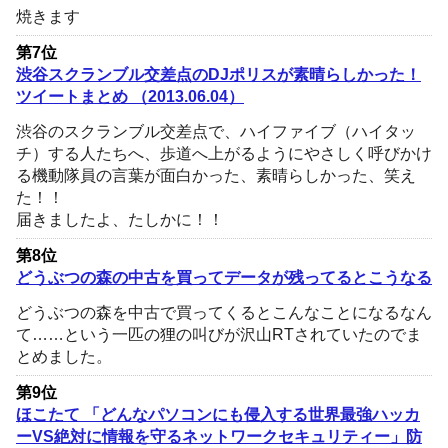
焼きます
第7位
渋谷スクランブル交差点のDJポリスが素晴らしかった！
ツイートまとめ （2013.06.04）
渋谷のスクランブル交差点で、ハイファイブ（ハイタッ
チ）する人たちへ、歩道へ上がるようにやさしく呼びかけ
る機動隊員の言葉が面白かった、素晴らしかった、笑え
た！！
届きましたよ、たしかに！！
第8位
どうぶつの森の中古を買ってデータが残ってるとこうなる
どうぶつの森を中古で買ってくるとこんなことになるなん
て……という一匹の狸の叫びが沢山RTされていたのでま
とめました。
第9位
ほこたて 「どんなパソコンにも侵入する世界最強ハッカ
ーVS絶対に情報を守るネットワークセキュリティー」防