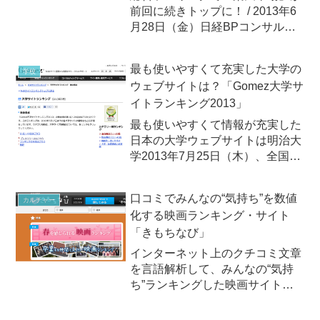
前回に続きトップに！ / 2013年6
月28日（金）日経BPコンサルテ
ィングは2013年6月28日（金）、
インターネットユーザーが国内
最も使いやすくて充実した大学の
学校
500のWebサイトを評価する
ウェブサイトは？「Gomez大学サ
「Webブランド調査2013－春
イトランキング2013」
夏」の結果を発...
最も使いやすくて情報が充実した
日本の大学ウェブサイトは明治大
学2013年7月25日（木）、全国の
大学が開設するウェブサイトの使
いやすさや情報の充実度を評価し
口コミでみんなの“気持ち”を数値
カルチャー
た「大学サイトランキング
化する映画ランキング・サイト
2013」が発表されました。発表
「きもちなび」
したのは、中立的な第三者とし...
インターネット上のクチコミ文章
を言語解析して、みんなの“気持
ち”ランキングした映画サイト
「きもちなび」が「春を感じられ
る映画ランキング」「卒業する仲