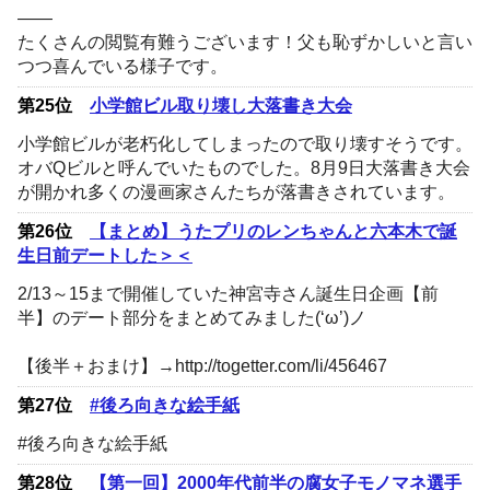
——
たくさんの閲覧有難うございます！父も恥ずかしいと言い
つつ喜んでいる様子です。
第25位
小学館ビル取り壊し大落書き大会
小学館ビルが老朽化してしまったので取り壊すそうです。
オバQビルと呼んでいたものでした。8月9日大落書き大会
が開かれ多くの漫画家さんたちが落書きされています。
第26位
【まとめ】うたプリのレンちゃんと六本木で誕
生日前デートした＞＜
2/13～15まで開催していた神宮寺さん誕生日企画【前
半】のデート部分をまとめてみました(‘ω’)ノ
【後半＋おまけ】→http://togetter.com/li/456467
第27位
#後ろ向きな絵手紙
#後ろ向きな絵手紙
第28位
【第一回】2000年代前半の腐女子モノマネ選手