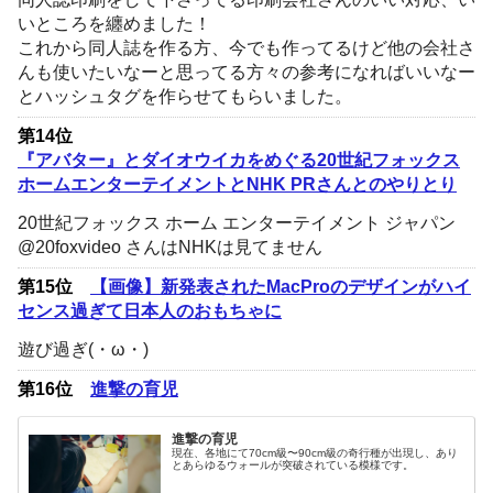
いところを纏めました！
これから同人誌を作る方、今でも作ってるけど他の会社さ
んも使いたいなーと思ってる方々の参考になればいいなー
とハッシュタグを作らせてもらいました。
第14位
『アバター』とダイオウイカをめぐる20世紀フォックス
ホームエンターテイメントとNHK PRさんとのやりとり
20世紀フォックス ホーム エンターテイメント ジャパン
@20foxvideo さんはNHKは見てません
第15位
【画像】新発表されたMacProのデザインがハイ
センス過ぎて日本人のおもちゃに
遊び過ぎ(・ω・)
第16位
進撃の育児
進撃の育児
現在、各地にて70cm級〜90cm級の奇行種が出現し、あり
とあらゆるウォールが突破されている模様です。