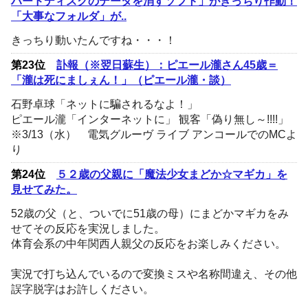
ハードディスクのデータを消すソフト」がきっちり作動！
「大事なフォルダ」が..
きっちり動いたんですね・・・！
第23位
訃報（※翌日蘇生）：ピエール瀧さん45歳＝
「瀧は死にましぇん！」（ピエール瀧・談）
石野卓球「ネットに騙されるなよ！」
ピエール瀧「インターネットに」 観客「偽り無し～!!!!」
※3/13（水） 電気グルーヴ ライブ アンコールでのMCよ
り
第24位
５２歳の父親に「魔法少女まどか☆マギカ」を
見せてみた。
52歳の父（と、ついでに51歳の母）にまどかマギカをみ
せてその反応を実況しました。
体育会系の中年関西人親父の反応をお楽しみください。
実況で打ち込んでいるので変換ミスや名称間違え、その他
誤字脱字はお許しください。