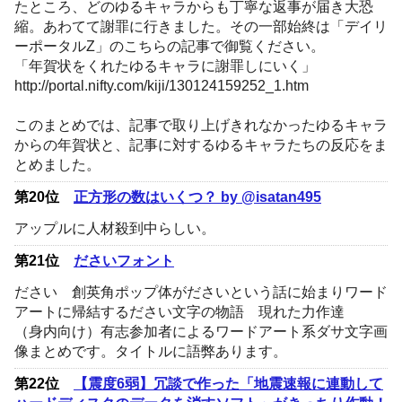
たところ、どのゆるキャラからも丁寧な返事が届き大恐
縮。あわてて謝罪に行きました。その一部始終は「デイリ
ーポータルZ」のこちらの記事で御覧ください。
「年賀状をくれたゆるキャラに謝罪しにいく」
http://portal.nifty.com/kiji/130124159252_1.htm
このまとめでは、記事で取り上げきれなかったゆるキャラ
からの年賀状と、記事に対するゆるキャラたちの反応をま
とめました。
第20位
正方形の数はいくつ？ by @isatan495
アップルに人材殺到中らしい。
第21位
ださいフォント
ださい 創英角ポップ体がださいという話に始まりワード
アートに帰結するださい文字の物語 現れた力作達
（身内向け）有志参加者によるワードアート系ダサ文字画
像まとめです。タイトルに語弊あります。
第22位
【震度6弱】冗談で作った「地震速報に連動して