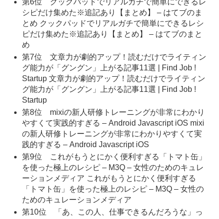
第6位 クックパッドでリアルガチで簡単にできるレ
シピだけ集めた※追記あり【まとめ】 – はてブのま
とめ クックパッドでリアルガチで簡単にできるレシ
ピだけ集めた※追記あり【まとめ】 – はてブのまと
め
第7位 文章力が劇的アップ！読むだけでライティン
グ能力が「グングン」上がる記事11選 | Find Job !
Startup 文章力が劇的アップ！読むだけでライティン
グ能力が「グングン」上がる記事11選 | Find Job !
Startup
第8位 mixiの新人研修トレーニングが非常にわかり
やすくて実践的すぎる – Android Javascript iOS mixi
の新人研修トレーニングが非常にわかりやすくて実
践的すぎる – Android Javascript iOS
第9位 これがもうとにかく便利すぎる「トマト缶」
を使った極上のレシピ – M3Q – 女性のためのキュレ
ーションメディア これがもうとにかく便利すぎる
「トマト缶」を使った極上のレシピ – M3Q – 女性の
ためのキュレーションメディア
第10位 「あ、この人、仕事できるんだろうな」っ