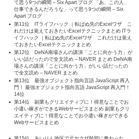
て思う9つの瞬間 – Six Apart ブログ 「あ、この人、
仕事できるんだろうな」って思う9つの瞬間 – Six
Apart ブログ
第11位 ITライフハック ｜転ばぬ先のExcelワザ こ
れだけは覚えておきたいExcelテクニックまとめ ITラ
イフハック ｜転ばぬ先のExcelワザ これだけは覚え
ておきたいExcelテクニックまとめ
第12位 DeNA南場さんの講演「ことに向かう力」が
いい話だったので全文読め – NAVER まとめ DeNA南
場さんの講演「ことに向かう力」がいい話だったの
で全文読め – NAVER まとめ
第13位 最強オブジェクト指向言語 JavaScript 再入
門！ 最強オブジェクト指向言語 JavaScript 再入門！
14位
第14位 副業もクリエイティブに！得意なことでお
小遣い稼ぎができるWebサービスまとめ 副業もクリ
エイティブに！得意なことでお小遣い稼ぎができる
Webサービスまとめ
第15位 あいりん地区で元ヤクザ幹部に教わった、