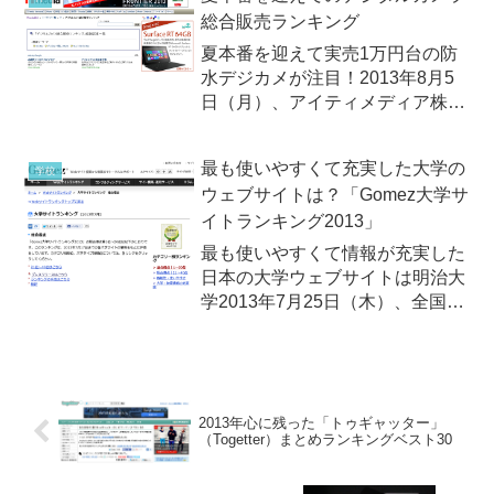
が日本の有力企業237社の「Web
総合販売ランキング
サイトの価値」について調査した
「Webサイ...
夏本番を迎えて実売1万円台の防
水デジカメが注目！2013年8月5
日（月）、アイティメディア株式
会社が運営するIT系ニュースサイ
ト、ITmediaが最新のデジタルカ
最も使いやすくて充実した大学の
学校
メラ総合販売ランキングを発表し
ウェブサイトは？「Gomez大学サ
ました。このランキングは、マー
イトランキング2013」
ケティング会社、G...
最も使いやすくて情報が充実した
日本の大学ウェブサイトは明治大
学2013年7月25日（木）、全国の
大学が開設するウェブサイトの使
いやすさや情報の充実度を評価し
た「大学サイトランキング
2013」が発表されました。発表
したのは、中立的な第三者とし...
2013年心に残った「トゥギャッター」
（Togetter）まとめランキングベスト30