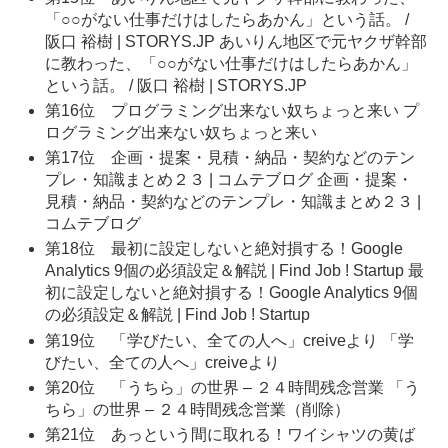
「○○がない仕事だけはしたらあかん」という話。 /
阪口 裕樹 | STORYS.JP あいりん地区で元ヤクザ幹部
に教わった、「○○がない仕事だけはしたらあかん」
という話。 / 阪口 裕樹 | STORYS.JP
第16位 プログラミング出来ない奴ちょっと来い プ
ログラミング出来ない奴ちょっと来い
第17位 企画・提案・見積・納品・契約などのテン
プレ・知識まとめ２３ | コムテブログ 企画・提案・
見積・納品・契約などのテンプレ・知識まとめ２３ |
コムテブログ
第18位 最初に設定しないと絶対損する！Google
Analytics 9個の必須設定＆解説 | Find Job ! Startup 最
初に設定しないと絶対損する！Google Analytics 9個
の必須設定＆解説 | Find Job ! Startup
第19位 「学びたい、全ての人へ」creiveより 「学
びたい、全ての人へ」creiveより
第20位 「うちら」の世界 – ２４時間残念営業 「う
ちら」の世界 – ２４時間残念営業（削除）
第21位 あっという間に取れる！ワイシャツの黄ば