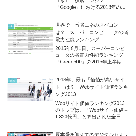
（水）、検索エンジン
「Google」における2013年の検
索ワードのランキングを公開しま
した。
世界で一番省エネのスパコン
IT
は？ スーパーコンピュータの省
電力性能ランキング
「Green500」2015年上半期
2015年8月1日、スーパーコンピ
ュータの省電力性能ランキング
「Green500」の2015年上半期の
ランキングが発表されました。同
ランキングにて、日本のベンチャ
2013年、最も「価値が高いサイ
経済
ー企業、PEZYグループが開発し
ト」は？ Webサイト価値ランキ
たスパコンが第1位～第3位までを
ング2013
独占しました。...
Webサイト価値ランキング2013
のトップは、「Webサイト価値＝
1,323億円」と算出された全日本
空輸（ANA）2013年8月26日
（月）、日本ブランド戦略研究所
夏本番を迎えてのデジタルカメラ
IT