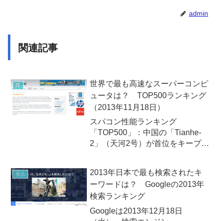
admin
関連記事
世界で最も高速なスーパーコンピ
IT
ュータは？ TOP500ランキング
（2013年11月18日）
スパコン性能ランキング
「TOP500」：中国の「Tianhe-
2」（天河2号）が首位をキープ。
日本の「京」も第4位をキープ！
全世界で稼働中のスーパーコンピ
2013年日本で最も検索されたキ
生活
ュータの演算性能を集計する
ーワードは？ Googleの2013年
TOP500プロジェクトは2013年11
検索ランキング
月18日（月）、最新...
Googleは2013年12月18日