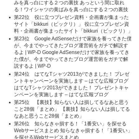
みを真っ白にする２つの裏技 あっという間に取れ
る！ワイシャツの黄ばみを真っ白にする２つの裏技
第22位 役に立つプレゼン資料・企画書が集まった
サイト「bikkuri（ビックリ）」 役に立つプレゼン資
料・企画書が集まったサイト「bikkuri（ビックリ）」
第23位 Google AdSenseだけで家族を養ってきた僕
が、今までやってきたブログ運営術をガチで解説す
るよ | WP-D Google AdSenseだけで家族を養ってき
た僕が、今までやってきたブログ運営術をガチで解
説するよ | WP-D
第24位 はてなTシャツ2013ができました！ プレゼ
ントキャンペーンを実施します – はてな広報ブログ
はてなTシャツ2013ができました！ プレゼントキャ
ンペーンを実施します – はてな広報ブログ
第25位 【裏技】知らない人は損してるなあと思う
こと28個「まとめ」 【裏技】知らない人は損してる
なあと思うこと28個「まとめ」
第26位 知らなきゃ損する！「1番安い」を探せる
Webサービスまとめ 知らなきゃ損する！「1番安い」
を探せるWebサービスまとめ