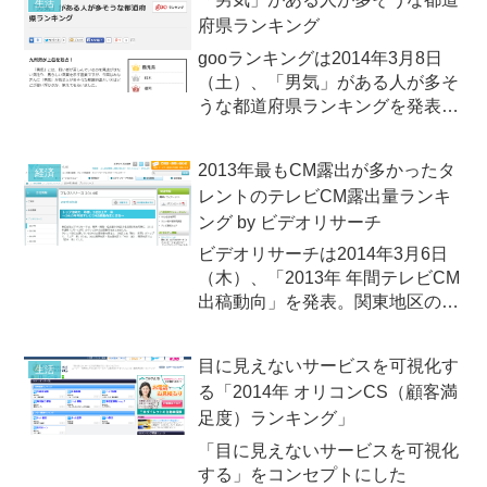
生活
表。関東エリアは、池袋が3年連
府県ランキング
続でトップ！
gooランキングは2014年3月8日
（土）、「男気」がある人が多そ
うな都道府県ランキングを発表。
九州の3県がトップ3を独占！
2013年最もCM露出が多かったタ
経済
レントのテレビCM露出量ランキ
ング by ビデオリサーチ
ビデオリサーチは2014年3月6日
（木）、「2013年 年間テレビCM
出稿動向」を発表。関東地区の
「タレントのテレビCM露出量ラ
ンキング」のトップは剛力彩芽！
目に見えないサービスを可視化す
生活
る「2014年 オリコンCS（顧客満
足度）ランキング」
「目に見えないサービスを可視化
する」をコンセプトにした