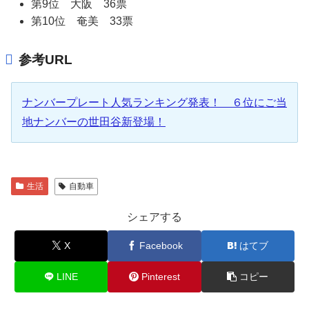
第9位 大阪 36票
第10位 奄美 33票
参考URL
ナンバープレート人気ランキング発表！ ６位にご当
地ナンバーの世田谷新登場！
生活
自動車
シェアする
X
Facebook
はてブ
LINE
Pinterest
コピー