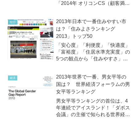
「2014年 オリコンCS（顧客満足
度）ランキング」授賞式。
2013年日本で一番住みやすい市
生活
は？「住みよさランキング
2013」トップ50
「安心度」「利便度」「快適度」
「富裕度」「住居水準充実度」の
5つの観点から「住みやすさ」を
算出 / 2013年6月19日（水）2013
年6月19日（水）、東洋経済が全
2013年世界で一番、男女平等の
経済
国の市を対象に「住みよさランキ
国は？ 世界経済フォーラムの男
ング」を発表しました。毎年、公
女平等ランキング
表されている東...
男女平等ランキングの首位は、4
年連続でアイスランド！「ダボス
会議」の主催で知られる世界経済
フォーラムは2013年10月25日
（金）、社会進出などでの男女平
等度に関する2013年のランキン