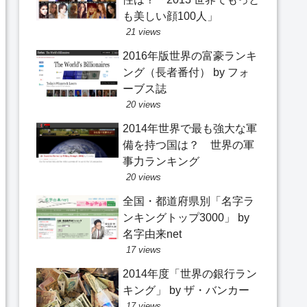
も美しい顔100人」
21 views
2016年版世界の富豪ランキ
ング（長者番付） by フォ
ーブス誌
20 views
2014年世界で最も強大な軍
備を持つ国は？ 世界の軍
事力ランキング
20 views
全国・都道府県別「名字ラ
ンキングトップ3000」 by
名字由来net
17 views
2014年度「世界の銀行ラン
キング」 by ザ・バンカー
17 views