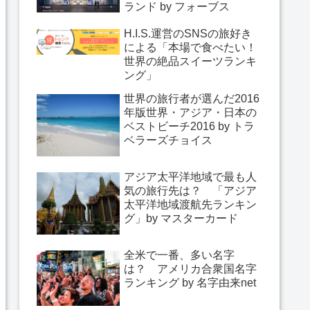
ランド by フォーブス
H.I.S.運営のSNSの旅好き
による「本場で食べたい！
世界の絶品スイーツランキ
ング」
世界の旅行者が選んだ2016
年版世界・アジア・日本の
ベストビーチ2016 by トラ
ベラーズチョイス
アジア太平洋地域で最も人
気の旅行先は？ 「アジア
太平洋地域渡航先ランキン
グ」by マスターカード
全米で一番、多い名字
は？ アメリカ合衆国名字
ランキング by 名字由来net