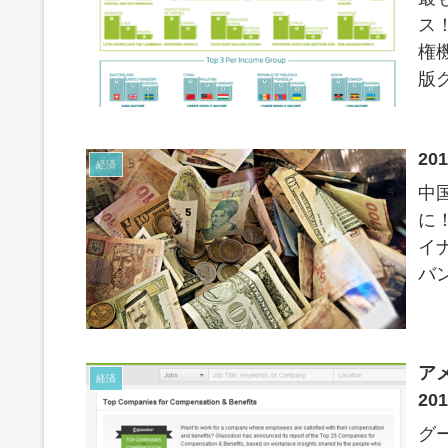
ス
権機
版
Inn
2
経済
中
に
イ
バン
「2
ア
経済
2
グ