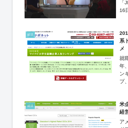
「J
1
大
2
経済
系
メ
就
年
ン
プ
米
経済
経
ア