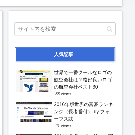
人気記事
世界で一番クールなロゴの
航空会社は？格好良いロゴ
の航空会社ベスト30
88 views
2016年版世界の富豪ランキ
ング（長者番付） by フォ
ーブス誌
21 views