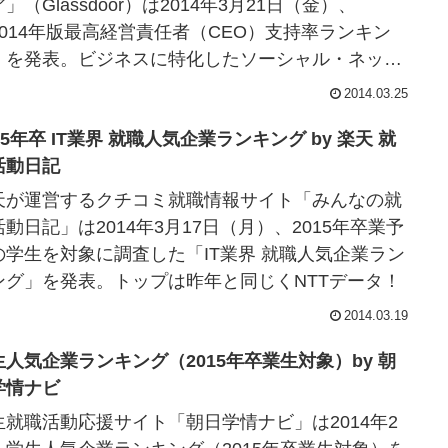
」（Glassdoor）は2014年3月21日（金）、
2014年版最高経営責任者（CEO）支持率ランキン
」を発表。ビジネスに特化したソーシャル・ネット
キング・サービスを提供しているLinkedIn社のJeff
2014.03.25
iner氏がトップに！
15年卒 IT業界 就職人気企業ランキング by 楽天 就
活動日記
天が運営するクチコミ就職情報サイト「みんなの就
活動日記」は2014年3月17日（月）、2015年卒業予
の学生を対象に調査した「IT業界 就職人気企業ラン
ング」を発表。トップは昨年と同じくNTTデータ！
2014.03.19
生人気企業ランキング（2015年卒業生対象）by 朝
学情ナビ
生就職活動応援サイト「朝日学情ナビ」は2014年2