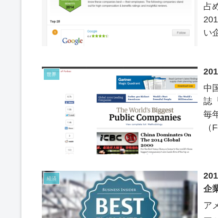
占
2
い企
20
世界
中
誌『
毎
（Fo
2
経済
企
ア