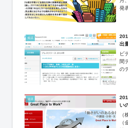
月
発
2
経済
ビデ
間
の
2
経済
い
（
（