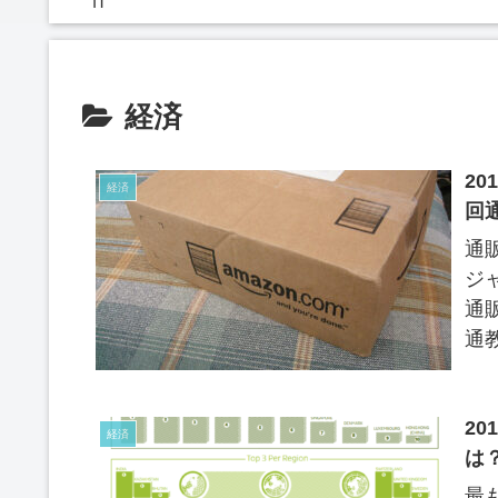
IT
経済
2
経済
回
通
ジ
通
通
こ
2
経済
は
最