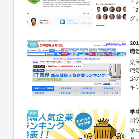
ドア
「
グ
ワー
We
20
経済
職
楽
職
定
キ
学
経済
日
学