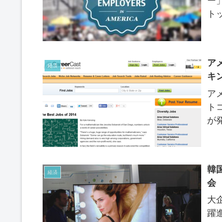
ー
ト
ア
経済
キ
ア
ト
が
韓
経済
会
大
躍