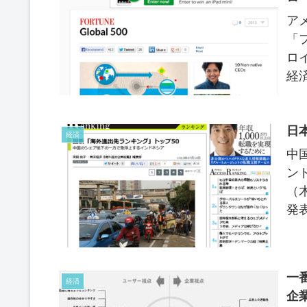
アメ
「
ロ
経済
ーチ
日
経済
中
ンド
（
発
企業
一
経済
企