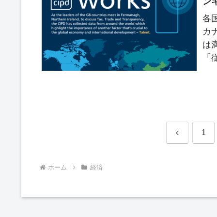
ン
各
カナ
は
「
調
前
1
へ
ホーム
経済