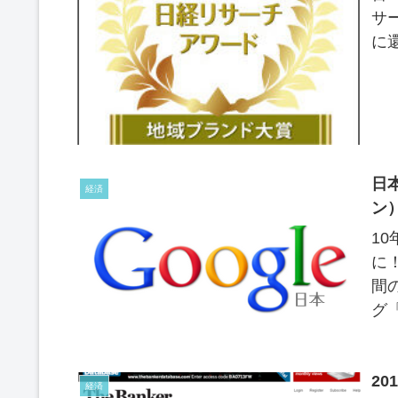
サ
に
た
日
経済
ン
1
に
間
グ
ン
2
経済