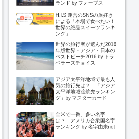
ランド by フォーブス
H.I.S.運営のSNSの旅好き
による「本場で食べたい！
世界の絶品スイーツランキ
ング」
世界の旅行者が選んだ2016
年版世界・アジア・日本の
ベストビーチ2016 by トラ
ベラーズチョイス
アジア太平洋地域で最も人
気の旅行先は？ 「アジア
太平洋地域渡航先ランキン
グ」by マスターカード
全米で一番、多い名字
は？ アメリカ合衆国名字
ランキング by 名字由来net