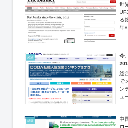
世
U
る銀
年
ップ
今
経済
20
総
で
ン
ュ
「D
中
経済
ロ