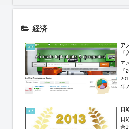
経済
ア
経済
「
ア
「
2
年
しま
日
経済
日
合