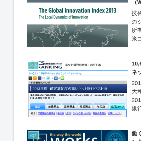
（
技
の
所
米
力ラ
1
経済
ネ
2
大
2
銀
「2
働
経済