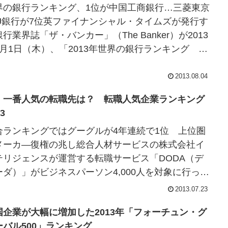
界の銀行ランキング、1位が中国工商銀行…三菱東京
FJ銀行が7位英ファイナンシャル・タイムズが発行す
行業界誌「ザ・バンカー」（The Banker）が2013
8月1日（木）、「2013年世界の銀行ランキング ト
1000」（Top...
2013.08.04
、一番人気の転職先は？ 転職人気企業ランキング
13
合ランキングではグーグルが4年連続で1位 上位圏
メーカ―復権の兆し総合人材サービスの株式会社イ
テリジェンスが運営する転職サービス「DODA（デ
ーダ）」がビジネスパーソン4,000人を対象に行った
ODA転職人気企業ランキング201...
2013.07.23
国企業が大幅に増加した2013年「フォーチュン・グ
ーバル500」ランキング