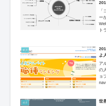
20
「
ー
W
ト
ョ
20
経済
よ
アル
の
ョ
na
人気
世
経済