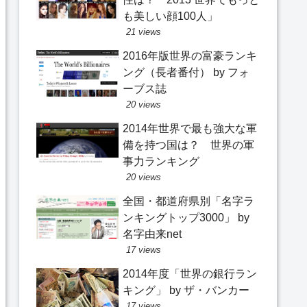
も美しい顔100人」
21 views
2016年版世界の富豪ランキ
ング（長者番付） by フォ
ーブス誌
20 views
2014年世界で最も強大な軍
備を持つ国は？ 世界の軍
事力ランキング
20 views
全国・都道府県別「名字ラ
ンキングトップ3000」 by
名字由来net
17 views
2014年度「世界の銀行ラン
キング」 by ザ・バンカー
17 views