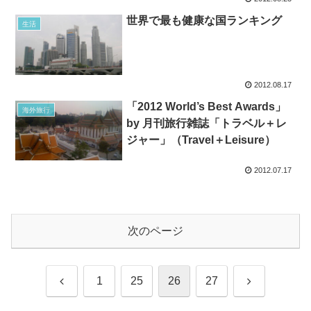
世界で最も健康な国ランキング
生活
2012.08.17
「2012 World’s Best Awards」
海外旅行
by 月刊旅行雑誌「トラベル＋レ
ジャー」（Travel＋Leisure）
2012.07.17
次のページ
前
次
1
25
26
27
へ
へ